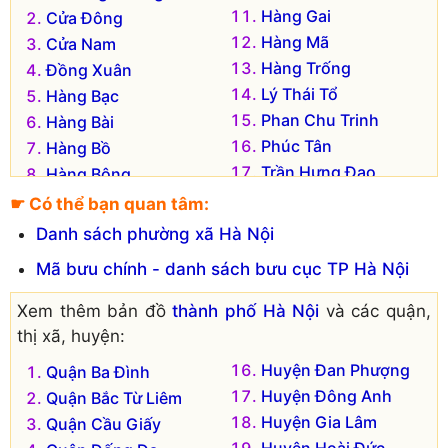
Hàng Gai
Cửa Đông
Hàng Mã
Cửa Nam
Hàng Trống
Đồng Xuân
Lý Thái Tổ
Hàng Bạc
Phan Chu Trinh
Hàng Bài
Phúc Tân
Hàng Bồ
Trần Hưng Đạo
Hàng Bông
Tràng Tiền
Hàng Buồm
☛ Có thể bạn quan tâm:
Đơn vị hành chính cũ hiện không còn tồn tại là:
Danh sách phường xã Hà Nội
Phường Chương Dương Độ
Mã bưu chính - danh sách bưu cục TP Hà Nội
Xem thêm bản đồ
thành phố Hà Nội
và các quận,
thị xã, huyện:
Huyện Đan Phượng
Quận Ba Đình
Huyện Đông Anh
Quận Bắc Từ Liêm
Huyện Gia Lâm
Quận Cầu Giấy