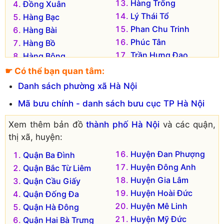
Hàng Trống
Đồng Xuân
Lý Thái Tổ
Hàng Bạc
Phan Chu Trinh
Hàng Bài
Phúc Tân
Hàng Bồ
Trần Hưng Đạo
Hàng Bông
Tràng Tiền
Hàng Buồm
☛ Có thể bạn quan tâm:
Đơn vị hành chính cũ hiện không còn tồn tại là:
Danh sách phường xã Hà Nội
Phường Chương Dương Độ
Mã bưu chính - danh sách bưu cục TP Hà Nội
Xem thêm bản đồ
thành phố Hà Nội
và các quận,
thị xã, huyện:
Huyện Đan Phượng
Quận Ba Đình
Huyện Đông Anh
Quận Bắc Từ Liêm
Huyện Gia Lâm
Quận Cầu Giấy
Huyện Hoài Đức
Quận Đống Đa
Huyện Mê Linh
Quận Hà Đông
Huyện Mỹ Đức
Quận Hai Bà Trưng