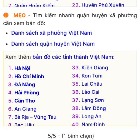
Huyện Phú Xuyên
Quận Hoàn Kiếm
Huyện Phúc Thọ
Quận Hoàng Mai
🔴 MẸO
- Tìm kiếm nhanh quận huyện xã phường
Huyện Quốc Oai
Quận Long Biên
cần xem bản đồ:
Huyện Sóc Sơn
Quận Nam Từ Liêm
Danh sách xã phường Việt Nam
Huyện Thạch Thất
Quận Tây Hồ
Danh sách quận huyện Việt Nam
Huyện Thanh Oai
Quận Thanh Xuân
Huyện Thanh Trì
Thị xã Sơn Tây
Xem thêm
bản đồ các tỉnh thành Việt Nam
:
Huyện Thường Tín
Huyện Ba Vì
Kiên Giang
Hà Nội
Huyện Ứng Hòa
Huyện Chương Mỹ
Kon Tum
Hồ Chí Minh
Lai Châu
Đà Nẵng
Lào Cai
Hải Phòng
Lạng Sơn
Cần Thơ
Lâm Đồng
An Giang
Long An
Bà Rịa – Vũng Tàu
Nam Định
Bạc Liêu
Nghệ An
Bắc Kạn
5/5 - (1 bình chọn)