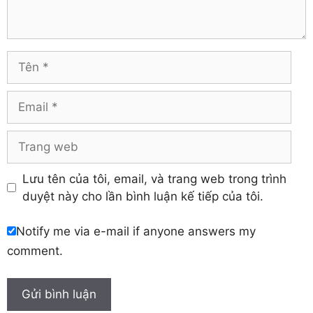
Tuyên Quang
Hải Dương
Vĩnh Long
Hòa Bình
Vĩnh Phúc
Hậu Giang
Tên
Yên Bái
Hưng Yên
Khánh Hòa
Email
Trang
web
Lưu tên của tôi, email, và trang web trong trình
duyệt này cho lần bình luận kế tiếp của tôi.
Notify me via e-mail if anyone answers my
comment.