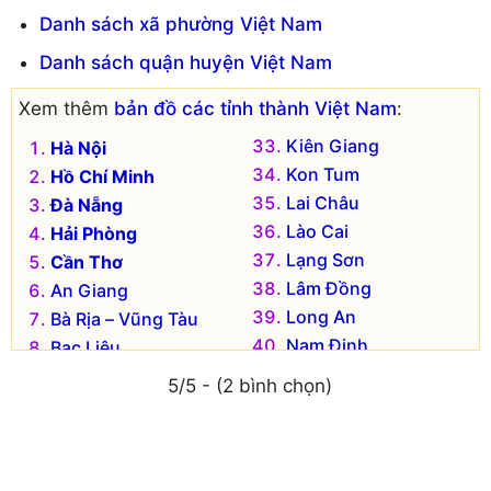
Danh sách xã phường Việt Nam
Danh sách quận huyện Việt Nam
Xem thêm
bản đồ các tỉnh thành Việt Nam
:
Kiên Giang
Hà Nội
Kon Tum
Hồ Chí Minh
Lai Châu
Đà Nẵng
Lào Cai
Hải Phòng
Lạng Sơn
Cần Thơ
Lâm Đồng
An Giang
Long An
Bà Rịa – Vũng Tàu
Nam Định
Bạc Liêu
Nghệ An
Bắc Kạn
5/5 - (2 bình chọn)
Ninh Bình
Bắc Giang
Ninh Thuận
Bắc Ninh
Phú Thọ
Bến Tre
Phú Yên
Bình Dương