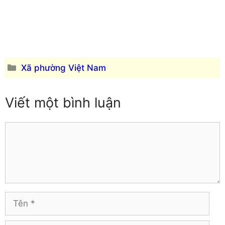
Quảng Ngãi
Bình Thuận
Quảng Ninh
Cà Mau
Quảng Trị
Cao Bằng
Sóc Trăng
Đắk Lắk
Sơn La
Đắk Nông
Danh
Xã phường Việt Nam
Tây Ninh
Điện Biên
mục
Thái Bình
Đồng Nai
Viết một bình luận
Thái Nguyên
Đồng Tháp
Thanh Hóa
Gia Lai
Thừa Thiên – Huế
Comment
Hà Giang
Tiền Giang
Hà Nam
Trà Vinh
Hà Tĩnh
Tuyên Quang
Hải Dương
Vĩnh Long
Hòa Bình
Vĩnh Phúc
Hậu Giang
Tên
Yên Bái
Hưng Yên
Khánh Hòa