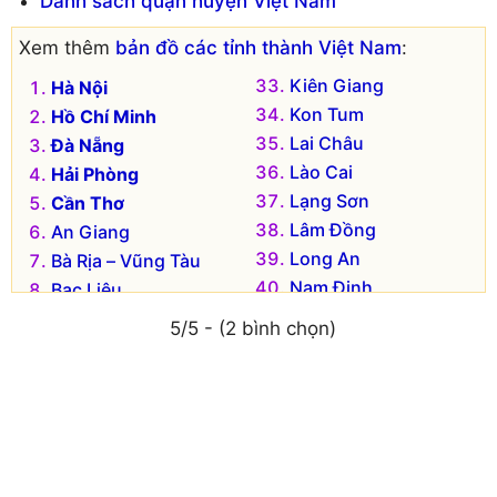
Danh sách quận huyện Việt Nam
Xem thêm
bản đồ các tỉnh thành Việt Nam
:
Kiên Giang
Hà Nội
Kon Tum
Hồ Chí Minh
Lai Châu
Đà Nẵng
Lào Cai
Hải Phòng
Lạng Sơn
Cần Thơ
Lâm Đồng
An Giang
Long An
Bà Rịa – Vũng Tàu
Nam Định
Bạc Liêu
Nghệ An
Bắc Kạn
5/5 - (2 bình chọn)
Ninh Bình
Bắc Giang
Ninh Thuận
Bắc Ninh
Phú Thọ
Bến Tre
Phú Yên
Bình Dương
Quảng Bình
Bình Định
Quảng Nam
Bình Phước