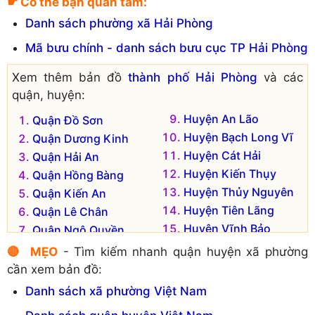
☛ Có thể bạn quan tâm:
Danh sách phường xã Hải Phòng
Mã bưu chính - danh sách bưu cục TP Hải Phòng
Xem thêm bản đồ
thành phố Hải Phòng
và các
quận, huyện:
Huyện An Lão
Quận Đồ Sơn
Huyện Bạch Long Vĩ
Quận Dương Kinh
Huyện Cát Hải
Quận Hải An
Huyện Kiến Thụy
Quận Hồng Bàng
Huyện Thủy Nguyên
Quận Kiến An
Huyện Tiên Lãng
Quận Lê Chân
Huyện Vĩnh Bảo
Quận Ngô Quyền
Huyện An Dương
🔴 MẸO
- Tìm kiếm nhanh quận huyện xã phường
cần xem bản đồ:
Danh sách xã phường Việt Nam