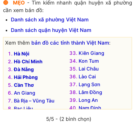
🔴 MẸO
- Tìm kiếm nhanh quận huyện xã phường
cần xem bản đồ:
Danh sách xã phường Việt Nam
Danh sách quận huyện Việt Nam
Xem thêm
bản đồ các tỉnh thành Việt Nam
:
Kiên Giang
Hà Nội
Kon Tum
Hồ Chí Minh
Lai Châu
Đà Nẵng
Lào Cai
Hải Phòng
Lạng Sơn
Cần Thơ
Lâm Đồng
An Giang
Long An
Bà Rịa – Vũng Tàu
Nam Định
Bạc Liêu
Nghệ An
Bắc Kạn
5/5 - (2 bình chọn)
Ninh Bình
Bắc Giang
Ninh Thuận
Bắc Ninh