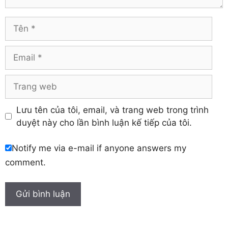
Vĩnh Long
Hòa Bình
Vĩnh Phúc
Hậu Giang
Tên
Yên Bái
Hưng Yên
Khánh Hòa
Email
Trang
web
Lưu tên của tôi, email, và trang web trong trình
duyệt này cho lần bình luận kế tiếp của tôi.
Notify me via e-mail if anyone answers my
comment.