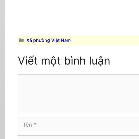
Danh
Xã phường Việt Nam
mục
Viết một bình luận
Comment
Tên
Email