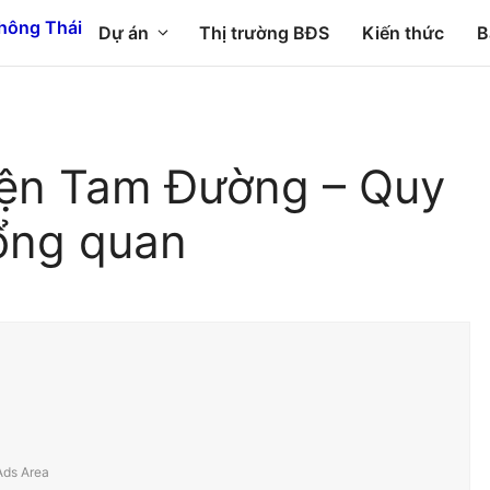
Dự án
Thị trường BĐS
Kiến thức
B
ện Tam Đường – Quy
ổng quan