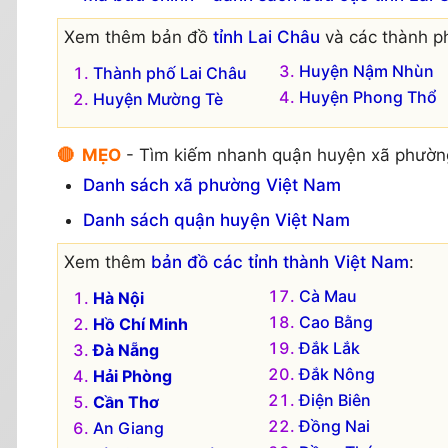
Xem thêm bản đồ
tỉnh Lai Châu
và các thành p
Huyện Nậm Nhùn
Thành phố Lai Châu
Huyện Phong Thổ
Huyện Mường Tè
🔴 MẸO
- Tìm kiếm nhanh quận huyện xã phườn
Danh sách xã phường Việt Nam
Danh sách quận huyện Việt Nam
Xem thêm
bản đồ các tỉnh thành Việt Nam
:
Cà Mau
Hà Nội
Cao Bằng
Hồ Chí Minh
Đắk Lắk
Đà Nẵng
Đắk Nông
Hải Phòng
Điện Biên
Cần Thơ
Đồng Nai
An Giang