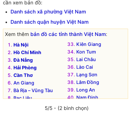
cần xem bản đồ:
Danh sách xã phường Việt Nam
Danh sách quận huyện Việt Nam
Xem thêm
bản đồ các tỉnh thành Việt Nam
:
Kiên Giang
Hà Nội
Kon Tum
Hồ Chí Minh
Lai Châu
Đà Nẵng
Lào Cai
Hải Phòng
Lạng Sơn
Cần Thơ
Lâm Đồng
An Giang
Long An
Bà Rịa – Vũng Tàu
Nam Định
Bạc Liêu
Nghệ An
Bắc Kạn
5/5 - (2 bình chọn)
Ninh Bình
Bắc Giang
Ninh Thuận
Bắc Ninh
Phú Thọ
Bến Tre