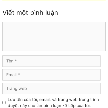
Thái Nguyên
Đồng Tháp
Thanh Hóa
Viết một bình luận
Gia Lai
Thừa Thiên Huế
Hà Giang
Tiền Giang
Hà Nam
Comment
Trà Vinh
Hà Tĩnh
Tuyên Quang
Hải Dương
Vĩnh Long
Hậu Giang
Vĩnh Phúc
Hòa Bình
Yên Bái
Hưng Yên
Tên
Khánh Hòa
Email
Trang
web
Lưu tên của tôi, email, và trang web trong trình
duyệt này cho lần bình luận kế tiếp của tôi.