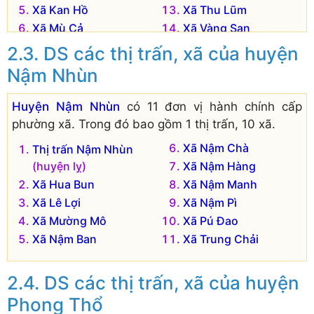
Xã Kan Hồ
Xã Thu Lũm
Xã Mù Cả
Xã Vàng San
Xã Mường Tè
DS các thị trấn, xã của huyện
Nậm Nhùn
Huyện Nậm Nhùn
có 11 đơn vị hành chính cấp
phường xã. Trong đó bao gồm 1 thị trấn, 10 xã.
Xã Nậm Chà
Thị trấn Nậm Nhùn
(huyện lỵ)
Xã Nậm Hàng
Xã Hua Bun
Xã Nậm Manh
Xã Lê Lợi
Xã Nậm Pì
Xã Mường Mô
Xã Pú Đao
Xã Nậm Ban
Xã Trung Chải
DS các thị trấn, xã của huyện
Phong Thổ