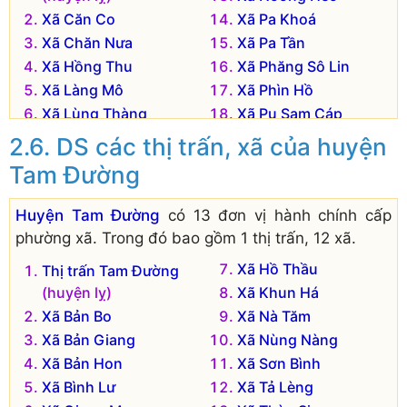
Xã Căn Co
Xã Pa Khoá
Xã Chăn Nưa
Xã Pa Tần
Xã Hồng Thu
Xã Phăng Sô Lin
Xã Làng Mô
Xã Phìn Hồ
Xã Lùng Thàng
Xã Pu Sam Cáp
Xã Ma Quai
Xã Sà Dề Phìn
DS các thị trấn, xã của huyện
Xã Nậm Cha
Xã Tả Ngảo
Tam Đường
Xã Nậm Cuổi
Xã Tả Phìn
Xã Nậm Hăn
Xã Tủa Sín Chải
Huyện Tam Đường
có 13 đơn vị hành chính cấp
Xã Nậm Mạ
phường xã. Trong đó bao gồm 1 thị trấn, 12 xã.
Xã Hồ Thầu
Thị trấn Tam Đường
(huyện lỵ)
Xã Khun Há
Xã Bản Bo
Xã Nà Tăm
Xã Bản Giang
Xã Nùng Nàng
Xã Bản Hon
Xã Sơn Bình
Xã Bình Lư
Xã Tả Lèng