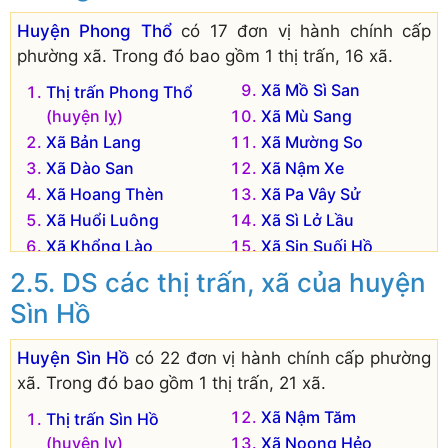
Huyện Phong Thổ
có 17 đơn vị hành chính cấp
phường xã. Trong đó bao gồm 1 thị trấn, 16 xã.
Xã Mồ Sì San
Thị trấn Phong Thổ
(huyện lỵ)
Xã Mù Sang
Xã Bản Lang
Xã Mường So
Xã Dào San
Xã Nậm Xe
Xã Hoang Thèn
Xã Pa Vây Sử
Xã Huổi Luông
Xã Sì Lở Lầu
Xã Khổng Lào
Xã Sin Suối Hồ
Xã Lả Nhì Thàng
Xã Tông Qua Lìn
DS các thị trấn, xã của huyện
Xã Ma Ly Pho
Xã Vàng Ma Chải
Sìn Hồ
Đơn vị hành chính cũ hiện không còn tồn tại là:
Huyện Sìn Hồ
có 22 đơn vị hành chính cấp phường
Xã Ma Li Chải
xã. Trong đó bao gồm 1 thị trấn, 21 xã.
Xã Nậm Tăm
Thị trấn Sìn Hồ
(huyện lỵ)
Xã Noong Hẻo