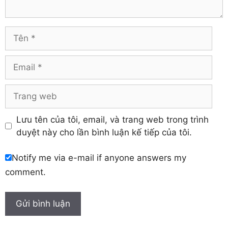
Tuyên Quang
Hải Dương
Vĩnh Long
Hòa Bình
Vĩnh Phúc
Hậu Giang
Tên
Yên Bái
Hưng Yên
Khánh Hòa
Email
Trang
web
Lưu tên của tôi, email, và trang web trong trình
duyệt này cho lần bình luận kế tiếp của tôi.
Notify me via e-mail if anyone answers my
comment.