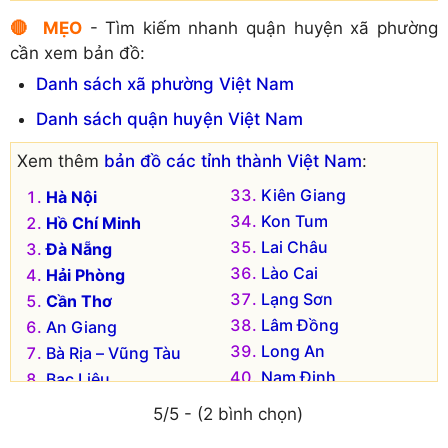
🔴 MẸO
- Tìm kiếm nhanh quận huyện xã phường
cần xem bản đồ:
Danh sách xã phường Việt Nam
Danh sách quận huyện Việt Nam
Xem thêm
bản đồ các tỉnh thành Việt Nam
:
Kiên Giang
Hà Nội
Kon Tum
Hồ Chí Minh
Lai Châu
Đà Nẵng
Lào Cai
Hải Phòng
Lạng Sơn
Cần Thơ
Lâm Đồng
An Giang
Long An
Bà Rịa – Vũng Tàu
Nam Định
Bạc Liêu
Nghệ An
Bắc Kạn
5/5 - (2 bình chọn)
Ninh Bình
Bắc Giang