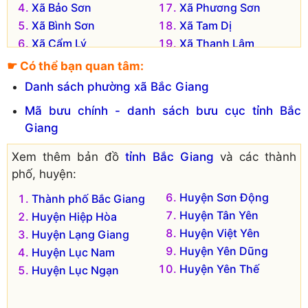
Xã Bảo Sơn
Xã Phương Sơn
Xã Bình Sơn
Xã Tam Dị
Xã Cẩm Lý
Xã Thanh Lâm
Xã Chu Điện
Xã Tiên Nha
☛ Có thể bạn quan tâm:
Xã Cương Sơn
Xã Trường Giang
Danh sách phường xã Bắc Giang
Xã Đan Hội
Xã Trường Sơn
Mã bưu chính - danh sách bưu cục tỉnh Bắc
Xã Đông Hưng
Xã Vô Tranh
Giang
Xã Đông Phú
Xã Vũ Xá
Xã Huyền Sơn
Xã Yên Sơn
Xem thêm bản đồ
tỉnh Bắc Giang
và các thành
phố, huyện:
Đơn vị hành chính cũ hiện không còn tồn tại là:
Huyện Sơn Động
Xã Tiên Hưng
Thành phố Bắc Giang
Thị trấn Lục Nam
Huyện Tân Yên
Huyện Hiệp Hòa
Huyện Việt Yên
Huyện Lạng Giang
Huyện Yên Dũng
Huyện Lục Nam
Huyện Yên Thế
Huyện Lục Ngạn