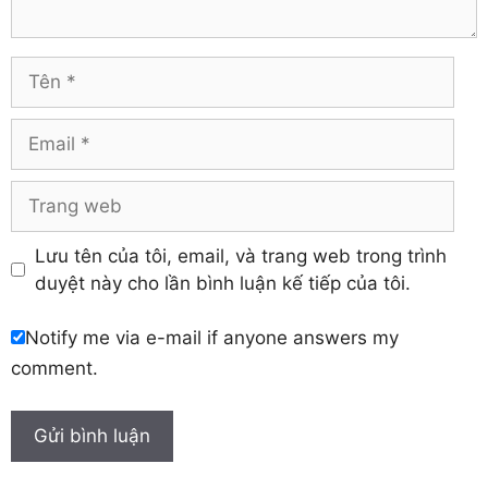
Tuyên Quang
Hải Dương
Vĩnh Long
Hòa Bình
Vĩnh Phúc
Hậu Giang
Tên
Yên Bái
Hưng Yên
Khánh Hòa
Email
Trang
web
Lưu tên của tôi, email, và trang web trong trình
duyệt này cho lần bình luận kế tiếp của tôi.
Notify me via e-mail if anyone answers my
comment.