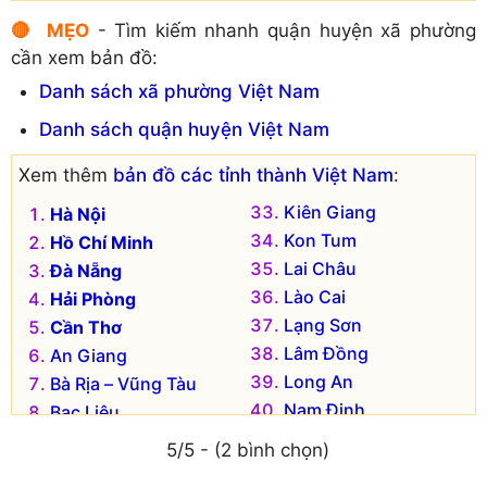
🔴 MẸO
- Tìm kiếm nhanh quận huyện xã phường
cần xem bản đồ:
Danh sách xã phường Việt Nam
Danh sách quận huyện Việt Nam
Xem thêm
bản đồ các tỉnh thành Việt Nam
:
Kiên Giang
Hà Nội
Kon Tum
Hồ Chí Minh
Lai Châu
Đà Nẵng
Lào Cai
Hải Phòng
Lạng Sơn
Cần Thơ
Lâm Đồng
An Giang
Long An
Bà Rịa – Vũng Tàu
Nam Định
Bạc Liêu
Nghệ An
Bắc Kạn
5/5 - (2 bình chọn)
Ninh Bình
Bắc Giang