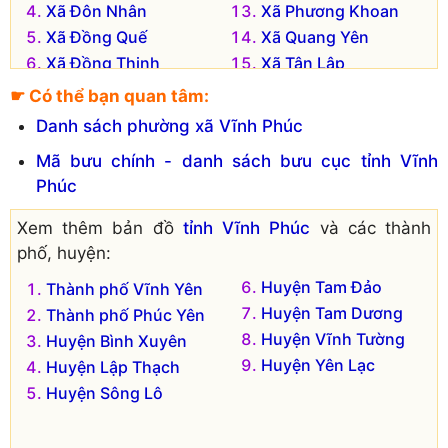
Xã Đôn Nhân
Xã Phương Khoan
Xã Đồng Quế
Xã Quang Yên
Xã Đồng Thịnh
Xã Tân Lập
Xã Đức Bác
Xã Tứ Yên
☛ Có thể bạn quan tâm:
Xã Hải Lựu
Xã Yên Thạch
Danh sách phường xã Vĩnh Phúc
Mã bưu chính - danh sách bưu cục tỉnh Vĩnh
Phúc
Xem thêm bản đồ
tỉnh Vĩnh Phúc
và các thành
phố, huyện:
Huyện Tam Đảo
Thành phố Vĩnh Yên
Huyện Tam Dương
Thành phố Phúc Yên
Huyện Vĩnh Tường
Huyện Bình Xuyên
Huyện Yên Lạc
Huyện Lập Thạch
Huyện Sông Lô