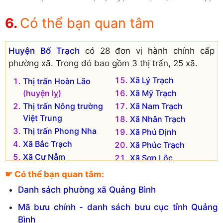
Có thể bạn quan tâm
Huyện Bố Trạch
có 28 đơn vị hành chính cấp
phường xã. Trong đó bao gồm 3 thị trấn, 25 xã.
Xã Lý Trạch
Thị trấn Hoàn Lão
(huyện lỵ)
Xã Mỹ Trạch
Thị trấn Nông trường
Xã Nam Trạch
Việt Trung
Xã Nhân Trạch
Thị trấn Phong Nha
Xã Phú Định
Xã Bắc Trạch
Xã Phúc Trạch
Xã Cự Nẫm
Xã Sơn Lộc
Xã Đại Trạch
Xã Tân Trạch
☛ Có thể bạn quan tâm:
Xã Đồng Trạch
Xã Tây Trạch
Danh sách phường xã Quảng Bình
Xã Đức Trạch
Xã Thanh Trạch
Mã bưu chính - danh sách bưu cục tỉnh Quảng
Xã Hạ Trạch
Xã Thượng Trạch
Bình
Xã Hải Phú
Xã Trung Trạch