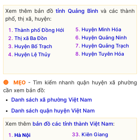
Xã Hòa Trạch
Xã Vạn Trạch
Xem thêm bản đồ
tỉnh Quảng Bình
và các thành
Xã Hưng Trạch
Xã Xuân Trạch
phố, thị xã, huyện:
Xã Lâm Trạch
Huyện Minh Hóa
Thành phố Đồng Hới
Xã Liên Trạch
Huyện Quảng Ninh
Thị xã Ba Đồn
Đơn vị hành chính cũ hiện không còn tồn tại là:
Huyện Quảng Trạch
Huyện Bố Trạch
Xã Phú Trạch
Xã Hải Trạch
Huyện Tuyên Hóa
Huyện Lệ Thủy
Xã Sơn Trạch
Xã Hoàn Trạch
🔴 MẸO
- Tìm kiếm nhanh quận huyện xã phường
cần xem bản đồ:
Danh sách xã phường Việt Nam
Danh sách quận huyện Việt Nam
Xem thêm
bản đồ các tỉnh thành Việt Nam
:
Kiên Giang
Hà Nội