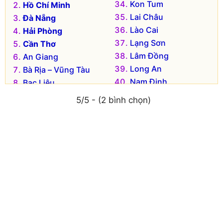
Kon Tum
Hồ Chí Minh
Lai Châu
Đà Nẵng
Lào Cai
Hải Phòng
Lạng Sơn
Cần Thơ
Lâm Đồng
An Giang
Long An
Bà Rịa – Vũng Tàu
Nam Định
Bạc Liêu
Nghệ An
Bắc Kạn
5/5 - (2 bình chọn)
Ninh Bình
Bắc Giang
Ninh Thuận
Bắc Ninh
Phú Thọ
Bến Tre
Phú Yên
Bình Dương
Quảng Bình
Bình Định
Quảng Nam
Bình Phước
Quảng Ngãi
Bình Thuận
Quảng Ninh
Cà Mau
Quảng Trị
Cao Bằng