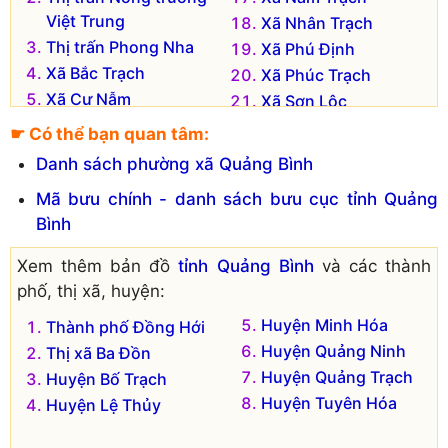
Việt Trung
Xã Nhân Trạch
Thị trấn Phong Nha
Xã Phú Định
Xã Bắc Trạch
Xã Phúc Trạch
Xã Cự Nẫm
Xã Sơn Lộc
Xã Đại Trạch
Xã Tân Trạch
☛ Có thể bạn quan tâm:
Xã Đồng Trạch
Xã Tây Trạch
Danh sách phường xã Quảng Bình
Xã Đức Trạch
Xã Thanh Trạch
Mã bưu chính - danh sách bưu cục tỉnh Quảng
Xã Hạ Trạch
Xã Thượng Trạch
Bình
Xã Hải Phú
Xã Trung Trạch
Xã Hòa Trạch
Xã Vạn Trạch
Xem thêm bản đồ
tỉnh Quảng Bình
và các thành
Xã Hưng Trạch
Xã Xuân Trạch
phố, thị xã, huyện:
Xã Lâm Trạch
Huyện Minh Hóa
Thành phố Đồng Hới
Xã Liên Trạch
Huyện Quảng Ninh
Thị xã Ba Đồn
Đơn vị hành chính cũ hiện không còn tồn tại là:
Huyện Quảng Trạch
Huyện Bố Trạch
Xã Phú Trạch
Xã Hải Trạch
Huyện Tuyên Hóa
Huyện Lệ Thủy
Xã Sơn Trạch
Xã Hoàn Trạch