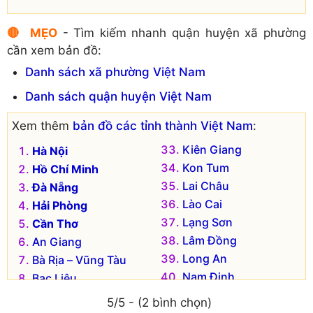
🔴 MẸO
- Tìm kiếm nhanh quận huyện xã phường
cần xem bản đồ:
Danh sách xã phường Việt Nam
Danh sách quận huyện Việt Nam
Xem thêm
bản đồ các tỉnh thành Việt Nam
:
Kiên Giang
Hà Nội
Kon Tum
Hồ Chí Minh
Lai Châu
Đà Nẵng
Lào Cai
Hải Phòng
Lạng Sơn
Cần Thơ
Lâm Đồng
An Giang
Long An
Bà Rịa – Vũng Tàu
Nam Định
Bạc Liêu
Nghệ An
Bắc Kạn
5/5 - (2 bình chọn)
Ninh Bình