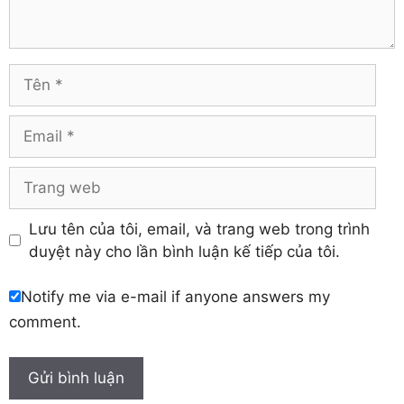
Tuyên Quang
Hải Dương
Vĩnh Long
Hòa Bình
Vĩnh Phúc
Hậu Giang
Tên
Yên Bái
Hưng Yên
Khánh Hòa
Email
Trang
web
Lưu tên của tôi, email, và trang web trong trình
duyệt này cho lần bình luận kế tiếp của tôi.
Notify me via e-mail if anyone answers my
comment.