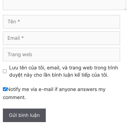
Tuyên Quang
Hải Dương
Vĩnh Long
Hòa Bình
Vĩnh Phúc
Hậu Giang
Tên
Yên Bái
Hưng Yên
Khánh Hòa
Email
Trang
web
Lưu tên của tôi, email, và trang web trong trình
duyệt này cho lần bình luận kế tiếp của tôi.
Notify me via e-mail if anyone answers my
comment.