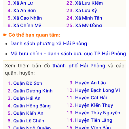
Xã An Lư
Xã Lưu Kiếm
Xã An Sơn
Xã Lưu Kỳ
Xã Cao Nhân
Xã Minh Tân
Xã Chính Mỹ
Xã Mỹ Đồng
Xã Đông Sơn
Xã Ngũ Lão
☛ Có thể bạn quan tâm:
Xã Dương Quan
Xã Phả Lễ
Danh sách phường xã Hải Phòng
Xã Gia Đức
Xã Phù Ninh
Mã bưu chính - danh sách bưu cục TP Hải Phòng
Xã Gia Minh
Xã Phục Lễ
Xã Hòa Bình
Xã Quảng Thanh
Xem thêm bản đồ
thành phố Hải Phòng
và các
Xã Hoa Động
Xã Tam Hưng
quận, huyện:
Xã Hoàng Động
Xã Tân Dương
Huyện An Lão
Quận Đồ Sơn
Xã Hợp Thành
Xã Thiên Hương
Huyện Bạch Long Vĩ
Quận Dương Kinh
Xã Kênh Giang
Xã Thủy Đường
Huyện Cát Hải
Quận Hải An
Xã Kiền Bái
Xã Thủy Sơn
Huyện Kiến Thụy
Quận Hồng Bàng
Xã Kỳ Sơn
Xã Thủy Triều
Huyện Thủy Nguyên
Quận Kiến An
Xã Lại Xuân
Xã Trung Hà
Huyện Tiên Lãng
Quận Lê Chân
Huyện Vĩnh Bảo
Quận Ngô Quyền