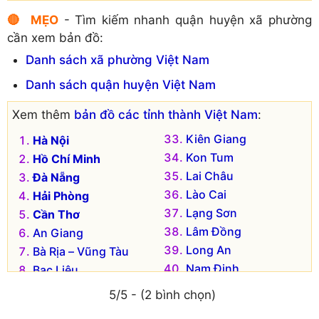
Huyện An Dương
🔴 MẸO
- Tìm kiếm nhanh quận huyện xã phường
cần xem bản đồ:
Danh sách xã phường Việt Nam
Danh sách quận huyện Việt Nam
Xem thêm
bản đồ các tỉnh thành Việt Nam
:
Kiên Giang
Hà Nội
Kon Tum
Hồ Chí Minh
Lai Châu
Đà Nẵng
Lào Cai
Hải Phòng
Lạng Sơn
Cần Thơ
Lâm Đồng
An Giang
Long An
Bà Rịa – Vũng Tàu
Nam Định
Bạc Liêu
Nghệ An
Bắc Kạn
5/5 - (2 bình chọn)
Ninh Bình
Bắc Giang