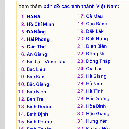
Xem thêm
bản đồ các tỉnh thành Việt Nam
:
Cà Mau
Hà Nội
Cao Bằng
Hồ Chí Minh
Đắk Lắk
Đà Nẵng
Đắk Nông
Hải Phòng
Điện Biên
Cần Thơ
Đồng Nai
An Giang
Đồng Tháp
Bà Rịa – Vũng Tàu
Gia Lai
Bạc Liêu
Hà Giang
Bắc Kạn
Hà Nam
Bắc Giang
Hà Tĩnh
Bắc Ninh
Hải Dương
Bến Tre
Hòa Bình
Bình Dương
Hậu Giang
Bình Định
Hưng Yên
Bình Phước
Khánh Hòa
Bình Thuận