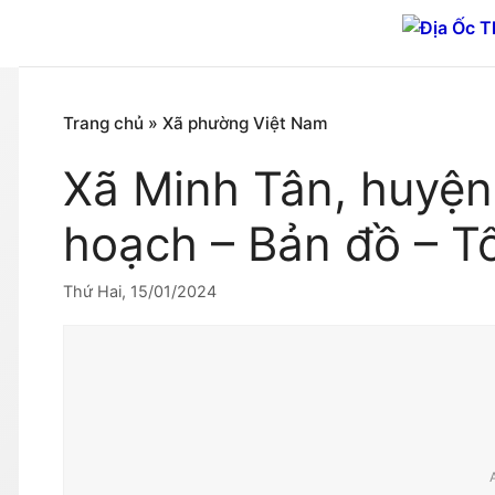
Chuyển
đến
nội
dung
Trang chủ
»
Xã phường Việt Nam
Xã Minh Tân, huyệ
hoạch – Bản đồ – T
Thứ Hai, 15/01/2024