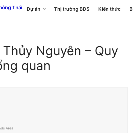
Dự án
Thị trường BĐS
Kiến thức
B
n Thủy Nguyên – Quy
ổng quan