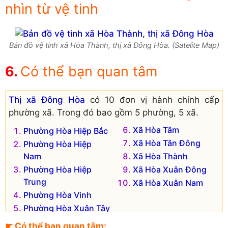
nhìn từ vệ tinh
Bản đồ vệ tinh xã Hòa Thành, thị xã Đông Hòa. (Satelite Map)
Có thể bạn quan tâm
Thị xã Đông Hòa
có 10 đơn vị hành chính cấp
phường xã. Trong đó bao gồm 5 phường, 5 xã.
Xã Hòa Tâm
Phường Hòa Hiệp Bắc
Xã Hòa Tân Đông
Phường Hòa Hiệp
Nam
Xã Hòa Thành
Phường Hòa Hiệp
Xã Hòa Xuân Đông
Trung
Xã Hòa Xuân Nam
Phường Hòa Vinh
Phường Hòa Xuân Tây
Đơn vị hành chính cũ hiện không còn tồn tại là:
☛ Có thể bạn quan tâm: