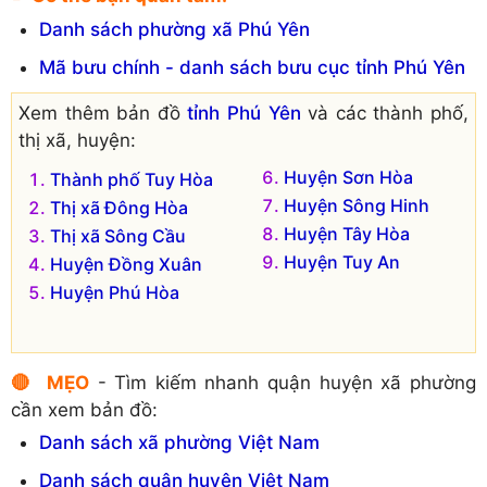
Danh sách phường xã Phú Yên
Xã Hòa Hiệp Bắc
Thị trấn Hoà Hiệp
Trung
Xã Hòa Hiệp Nam
Mã bưu chính - danh sách bưu cục tỉnh Phú Yên
Thị trấn Hoà Vinh
Xã Hòa Xuân Tây
Xem thêm bản đồ
tỉnh Phú Yên
và các thành phố,
thị xã, huyện:
Huyện Sơn Hòa
Thành phố Tuy Hòa
Huyện Sông Hinh
Thị xã Đông Hòa
Huyện Tây Hòa
Thị xã Sông Cầu
Huyện Tuy An
Huyện Đồng Xuân
Huyện Phú Hòa
🔴 MẸO
- Tìm kiếm nhanh quận huyện xã phường
cần xem bản đồ:
Danh sách xã phường Việt Nam
Danh sách quận huyện Việt Nam