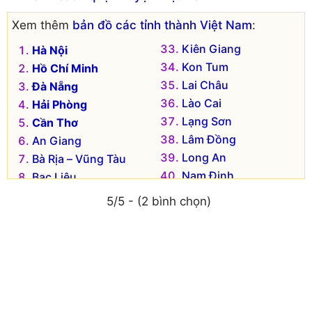
Xem thêm
bản đồ các tỉnh thành Việt Nam
:
Kiên Giang
Hà Nội
Kon Tum
Hồ Chí Minh
Lai Châu
Đà Nẵng
Lào Cai
Hải Phòng
Lạng Sơn
Cần Thơ
Lâm Đồng
An Giang
Long An
Bà Rịa – Vũng Tàu
Nam Định
Bạc Liêu
Nghệ An
Bắc Kạn
5/5 - (2 bình chọn)
Ninh Bình
Bắc Giang
Ninh Thuận
Bắc Ninh
Phú Thọ
Bến Tre
Phú Yên
Bình Dương
Quảng Bình
Bình Định
Quảng Nam
Bình Phước