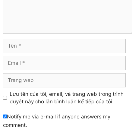
Comment
Hà Giang
Tiền Giang
Hà Nam
Trà Vinh
Hà Tĩnh
Tuyên Quang
Hải Dương
Vĩnh Long
Hòa Bình
Vĩnh Phúc
Hậu Giang
Tên
Yên Bái
Hưng Yên
Khánh Hòa
Email
Trang
web
Lưu tên của tôi, email, và trang web trong trình
duyệt này cho lần bình luận kế tiếp của tôi.
Notify me via e-mail if anyone answers my
comment.