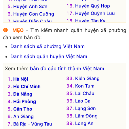
Huyện Quỳ Hợp
Huyện Anh Sơn
Huyện Quỳnh Lưu
Huyện Con Cuông
Huyện Tân Kỳ
Huyện Diễn Châu
Huyện Thanh Chương
Huyện Đô Lương
🔴 MẸO
- Tìm kiếm nhanh quận huyện xã phường
Huyện Tương Dương
Huyện Hưng Nguyên
cần xem bản đồ:
Huyện Yên Thành
Huyện Kỳ Sơn
Danh sách xã phường Việt Nam
Huyện Nam Đàn
Danh sách quận huyện Việt Nam
Xem thêm
bản đồ các tỉnh thành Việt Nam
:
Kiên Giang
Hà Nội
Kon Tum
Hồ Chí Minh
Lai Châu
Đà Nẵng
Lào Cai
Hải Phòng
Lạng Sơn
Cần Thơ
Lâm Đồng
An Giang
Long An
Bà Rịa – Vũng Tàu