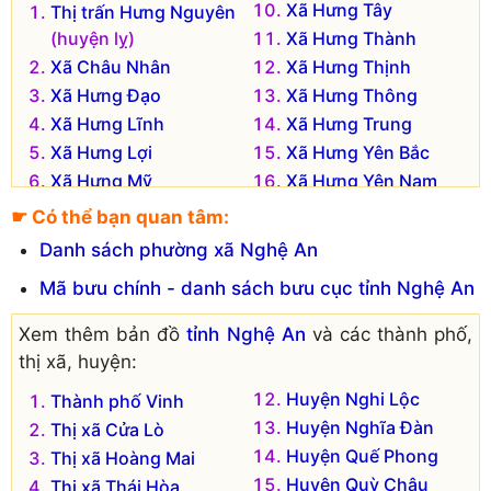
Xã Hưng Tây
Thị trấn Hưng Nguyên
(huyện lỵ)
Xã Hưng Thành
Xã Châu Nhân
Xã Hưng Thịnh
Xã Hưng Đạo
Xã Hưng Thông
Xã Hưng Lĩnh
Xã Hưng Trung
Xã Hưng Lợi
Xã Hưng Yên Bắc
Xã Hưng Mỹ
Xã Hưng Yên Nam
Xã Hưng Nghĩa
Xã Long Xá
☛ Có thể bạn quan tâm:
Xã Hưng Phúc
Xã Xuân Lam
Danh sách phường xã Nghệ An
Xã Hưng Tân
Mã bưu chính - danh sách bưu cục tỉnh Nghệ An
Đơn vị hành chính cũ hiện không còn tồn tại là:
Xem thêm bản đồ
tỉnh Nghệ An
và các thành phố,
Xã Hưng Thắng
Xã Hưng Châu
thị xã, huyện:
Xã Hưng Tiến
Xã Hưng Khánh
Xã Hưng Xá
Xã Hưng Lam
Huyện Nghi Lộc
Thành phố Vinh
Xã Hưng Xuân
Xã Hưng Long
Huyện Nghĩa Đàn
Thị xã Cửa Lò
Xã Hưng Yên
Xã Hưng Nhân
Huyện Quế Phong
Thị xã Hoàng Mai
Xã Hưng Phú
Huyện Quỳ Châu
Thị xã Thái Hòa