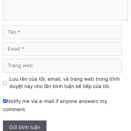
Trà Vinh
Hà Tĩnh
Tuyên Quang
Hải Dương
Vĩnh Long
Hòa Bình
Vĩnh Phúc
Hậu Giang
Tên
Yên Bái
Hưng Yên
Khánh Hòa
Email
Trang
web
Lưu tên của tôi, email, và trang web trong trình
duyệt này cho lần bình luận kế tiếp của tôi.
Notify me via e-mail if anyone answers my
comment.