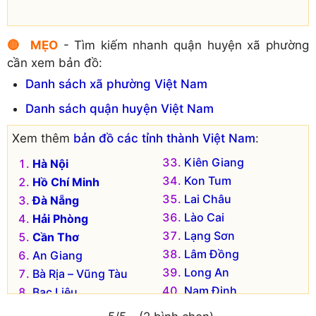
🔴 MẸO
- Tìm kiếm nhanh quận huyện xã phường
cần xem bản đồ:
Danh sách xã phường Việt Nam
Danh sách quận huyện Việt Nam
Xem thêm
bản đồ các tỉnh thành Việt Nam
:
Kiên Giang
Hà Nội
Kon Tum
Hồ Chí Minh
Lai Châu
Đà Nẵng
Lào Cai
Hải Phòng
Lạng Sơn
Cần Thơ
Lâm Đồng
An Giang
Long An
Bà Rịa – Vũng Tàu
Nam Định
Bạc Liêu
Nghệ An
Bắc Kạn