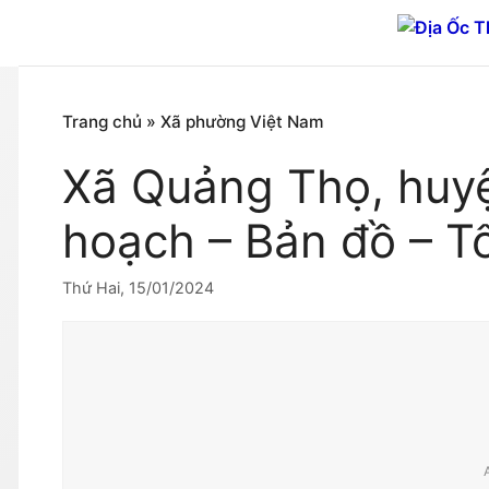
Chuyển
đến
nội
dung
Trang chủ
»
Xã phường Việt Nam
Xã Quảng Thọ, huy
hoạch – Bản đồ – T
Thứ Hai, 15/01/2024