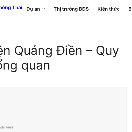
Dự án
Thị trường BĐS
Kiến thức
B
ện Quảng Điền – Quy
ổng quan