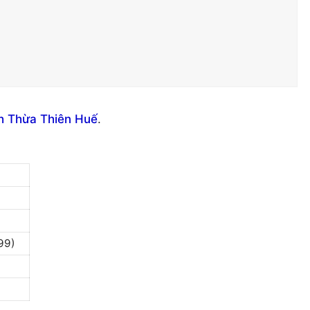
nh Thừa Thiên Huế
.
99)