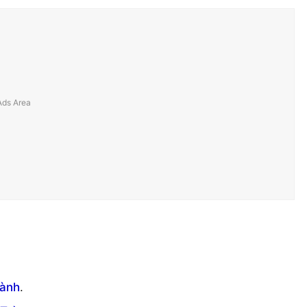
ành
.