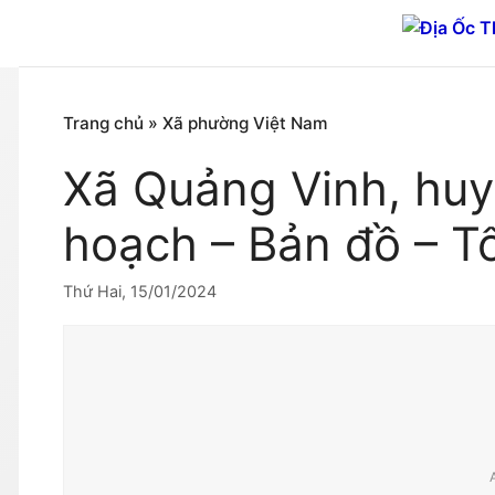
Chuyển
đến
nội
dung
Trang chủ
»
Xã phường Việt Nam
Xã Quảng Vinh, hu
hoạch – Bản đồ – T
Thứ Hai, 15/01/2024