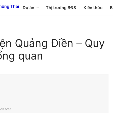
Dự án
Thị trường BĐS
Kiến thức
B
yện Quảng Điền – Quy
ổng quan