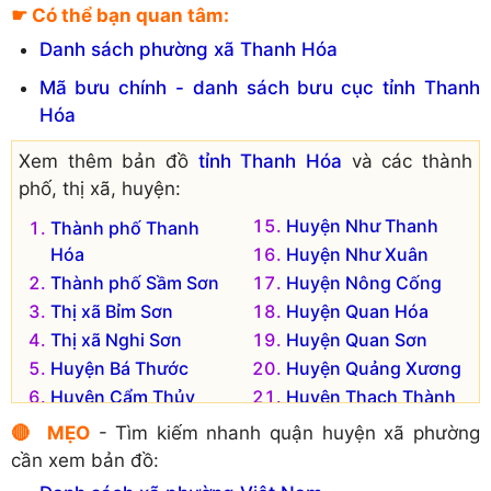
Xã Quảng Hải
Xã Quảng Trạch
☛ Có thể bạn quan tâm:
Xã Quảng Hòa
Xã Quảng Trung
Danh sách phường xã Thanh Hóa
Xã Quảng Hợp
Xã Quảng Trường
Mã bưu chính - danh sách bưu cục tỉnh Thanh
Xã Quảng Khê
Xã Quảng Văn
Hóa
Xã Quảng Lộc
Xã Quảng Yên
Xã Quảng Long
Xã Tiên Trang
Xem thêm bản đồ
tỉnh Thanh Hóa
và các thành
Xã Quảng Lưu
phố, thị xã, huyện:
Đơn vị hành chính cũ hiện không còn tồn tại là:
Huyện Như Thanh
Thành phố Thanh
Xã Quảng Tân
Hóa
Huyện Như Xuân
Xã Quảng Lĩnh
Xã Quảng Vọng
Thành phố Sầm Sơn
Huyện Nông Cống
Xã Quảng Lợi
Thị xã Bỉm Sơn
Huyện Quan Hóa
Xã Quảng Phong
Thị xã Nghi Sơn
Huyện Quan Sơn
Huyện Bá Thước
Huyện Quảng Xương
Huyện Cẩm Thủy
Huyện Thạch Thành
Huyện Đông Sơn
Huyện Thiệu Hóa
🔴 MẸO
- Tìm kiếm nhanh quận huyện xã phường
Huyện Hà Trung
Huyện Thọ Xuân
cần xem bản đồ:
Huyện Hậu Lộc
Huyện Thường Xuân