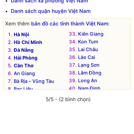
Danh sách xã phường Việt Nam
Huyện Hoằng Hóa
Huyện Triệu Sơn
Danh sách quận huyện Việt Nam
Huyện Lang Chánh
Huyện Vĩnh Lộc
Huyện Mường Lát
Huyện Yên Định
Xem thêm
bản đồ các tỉnh thành Việt Nam
:
Huyện Nga Sơn
Huyện Tĩnh Gia (cũ)
Kiên Giang
Hà Nội
Huyện Ngọc Lặc
Kon Tum
Hồ Chí Minh
Lai Châu
Đà Nẵng
Lào Cai
Hải Phòng
Lạng Sơn
Cần Thơ
Lâm Đồng
An Giang
Long An
Bà Rịa – Vũng Tàu
Nam Định
Bạc Liêu
Nghệ An
Bắc Kạn
5/5 - (2 bình chọn)
Ninh Bình
Bắc Giang
Ninh Thuận
Bắc Ninh
Phú Thọ
Bến Tre
Phú Yên
Bình Dương