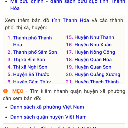
Mã bưu chính - danh sách bưu cục tỉnh Thanh
Xã Quảng Khê
Xã Quảng Văn
Hóa
Xã Quảng Lộc
Xã Quảng Yên
Xã Quảng Long
Xã Tiên Trang
Xem thêm bản đồ
tỉnh Thanh Hóa
và các thành
Xã Quảng Lưu
phố, thị xã, huyện:
Đơn vị hành chính cũ hiện không còn tồn tại là:
Huyện Như Thanh
Thành phố Thanh
Xã Quảng Tân
Hóa
Huyện Như Xuân
Xã Quảng Lĩnh
Xã Quảng Vọng
Thành phố Sầm Sơn
Huyện Nông Cống
Xã Quảng Lợi
Thị xã Bỉm Sơn
Huyện Quan Hóa
Xã Quảng Phong
Thị xã Nghi Sơn
Huyện Quan Sơn
Huyện Bá Thước
Huyện Quảng Xương
Huyện Cẩm Thủy
Huyện Thạch Thành
Huyện Đông Sơn
Huyện Thiệu Hóa
🔴 MẸO
- Tìm kiếm nhanh quận huyện xã phường
Huyện Hà Trung
Huyện Thọ Xuân
cần xem bản đồ:
Huyện Hậu Lộc
Huyện Thường Xuân
Danh sách xã phường Việt Nam
Huyện Hoằng Hóa
Huyện Triệu Sơn
Danh sách quận huyện Việt Nam
Huyện Lang Chánh
Huyện Vĩnh Lộc
Huyện Mường Lát
Huyện Yên Định