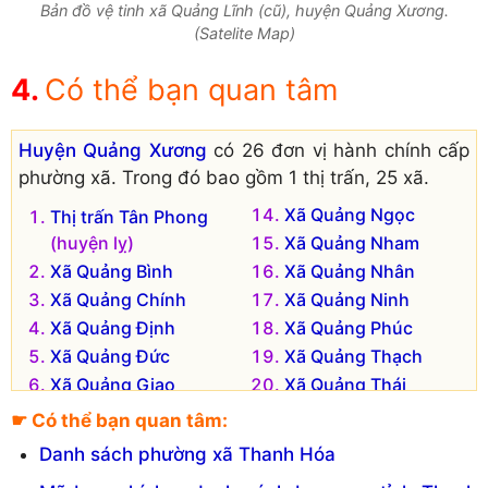
Bản đồ vệ tinh xã Quảng Lĩnh (cũ), huyện Quảng Xương.
(Satelite Map)
Có thể bạn quan tâm
Huyện Quảng Xương
có 26 đơn vị hành chính cấp
phường xã. Trong đó bao gồm 1 thị trấn, 25 xã.
Xã Quảng Ngọc
Thị trấn Tân Phong
(huyện lỵ)
Xã Quảng Nham
Xã Quảng Bình
Xã Quảng Nhân
Xã Quảng Chính
Xã Quảng Ninh
Xã Quảng Định
Xã Quảng Phúc
Xã Quảng Đức
Xã Quảng Thạch
Xã Quảng Giao
Xã Quảng Thái
Xã Quảng Hải
Xã Quảng Trạch
☛ Có thể bạn quan tâm:
Xã Quảng Hòa
Xã Quảng Trung
Danh sách phường xã Thanh Hóa
Xã Quảng Hợp
Xã Quảng Trường