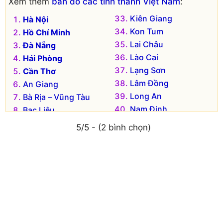
Xem thêm
bản đồ các tỉnh thành Việt Nam
:
Huyện Nga Sơn
Huyện Tĩnh Gia (cũ)
Kiên Giang
Hà Nội
Huyện Ngọc Lặc
Kon Tum
Hồ Chí Minh
Lai Châu
Đà Nẵng
Lào Cai
Hải Phòng
Lạng Sơn
Cần Thơ
Lâm Đồng
An Giang
Long An
Bà Rịa – Vũng Tàu
Nam Định
Bạc Liêu
Nghệ An
Bắc Kạn
5/5 - (2 bình chọn)
Ninh Bình
Bắc Giang
Ninh Thuận
Bắc Ninh
Phú Thọ
Bến Tre
Phú Yên
Bình Dương
Quảng Bình
Bình Định
Quảng Nam
Bình Phước
Quảng Ngãi
Bình Thuận