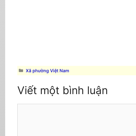
Danh
Xã phường Việt Nam
mục
Viết một bình luận
Comment