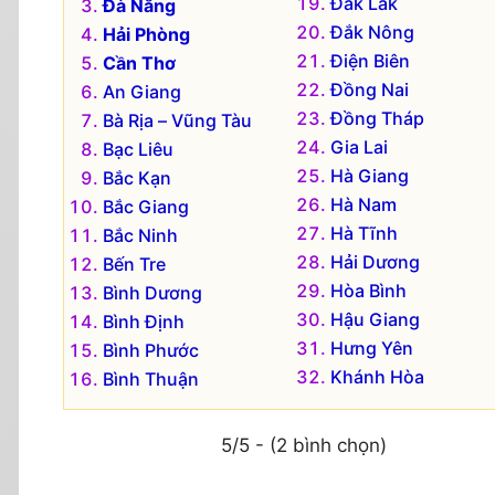
Đắk Lắk
Đà Nẵng
Đắk Nông
Hải Phòng
Điện Biên
Cần Thơ
Đồng Nai
An Giang
Đồng Tháp
Bà Rịa – Vũng Tàu
Gia Lai
Bạc Liêu
Hà Giang
Bắc Kạn
Hà Nam
Bắc Giang
Hà Tĩnh
Bắc Ninh
Hải Dương
Bến Tre
Hòa Bình
Bình Dương
Hậu Giang
Bình Định
Hưng Yên
Bình Phước
Khánh Hòa
Bình Thuận
5/5 - (2 bình chọn)