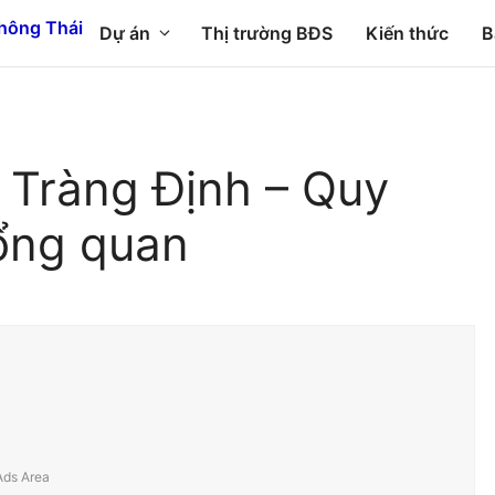
Dự án
Thị trường BĐS
Kiến thức
B
 Tràng Định – Quy
ổng quan