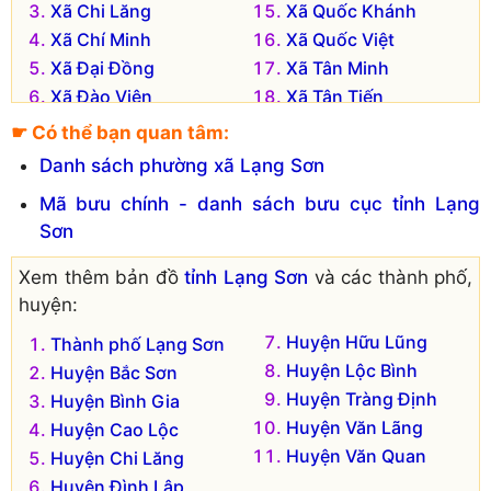
Xã Chi Lăng
Xã Quốc Khánh
Xã Chí Minh
Xã Quốc Việt
Xã Đại Đồng
Xã Tân Minh
Xã Đào Viên
Xã Tân Tiến
Xã Đề Thám
Xã Tân Yên
☛ Có thể bạn quan tâm:
Xã Đoàn Kết
Xã Tri Phương
Danh sách phường xã Lạng Sơn
Xã Đội Cấn
Xã Trung Thành
Mã bưu chính - danh sách bưu cục tỉnh Lạng
Xã Hùng Sơn
Xã Vĩnh Tiến
Sơn
Xã Hùng Việt
Đơn vị hành chính cũ hiện không còn tồn tại là:
Xem thêm bản đồ
tỉnh Lạng Sơn
và các thành phố,
huyện:
Xã Bắc Ái
Huyện Hữu Lũng
Thành phố Lạng Sơn
Huyện Lộc Bình
Huyện Bắc Sơn
Huyện Tràng Định
Huyện Bình Gia
Huyện Văn Lãng
Huyện Cao Lộc
Huyện Văn Quan
Huyện Chi Lăng
Huyện Đình Lập