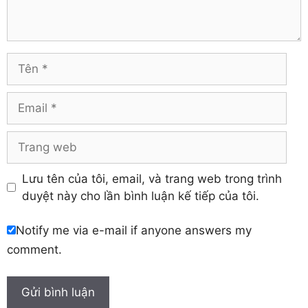
Hà Tĩnh
Tuyên Quang
Hải Dương
Vĩnh Long
Hòa Bình
Vĩnh Phúc
Hậu Giang
Tên
Yên Bái
Hưng Yên
Khánh Hòa
Email
Trang
web
Lưu tên của tôi, email, và trang web trong trình
duyệt này cho lần bình luận kế tiếp của tôi.
Notify me via e-mail if anyone answers my
comment.