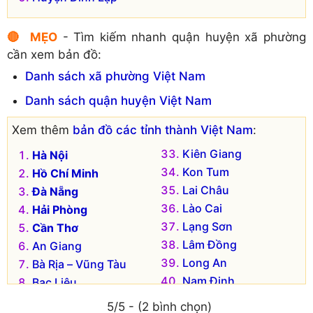
🔴 MẸO
- Tìm kiếm nhanh quận huyện xã phường
cần xem bản đồ:
Danh sách xã phường Việt Nam
Danh sách quận huyện Việt Nam
Xem thêm
bản đồ các tỉnh thành Việt Nam
:
Kiên Giang
Hà Nội
Kon Tum
Hồ Chí Minh
Lai Châu
Đà Nẵng
Lào Cai
Hải Phòng
Lạng Sơn
Cần Thơ
Lâm Đồng
An Giang
Long An
Bà Rịa – Vũng Tàu
Nam Định
Bạc Liêu
Nghệ An
Bắc Kạn
5/5 - (2 bình chọn)