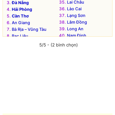
Lai Châu
Đà Nẵng
Lào Cai
Hải Phòng
Lạng Sơn
Cần Thơ
Lâm Đồng
An Giang
Long An
Bà Rịa – Vũng Tàu
Nam Định
Bạc Liêu
Nghệ An
Bắc Kạn
5/5 - (2 bình chọn)
Ninh Bình
Bắc Giang
Ninh Thuận
Bắc Ninh
Phú Thọ
Bến Tre
Phú Yên
Bình Dương
Quảng Bình
Bình Định
Quảng Nam
Bình Phước
Quảng Ngãi
Bình Thuận
Quảng Ninh
Cà Mau
Quảng Trị
Cao Bằng
Sóc Trăng
Đắk Lắk