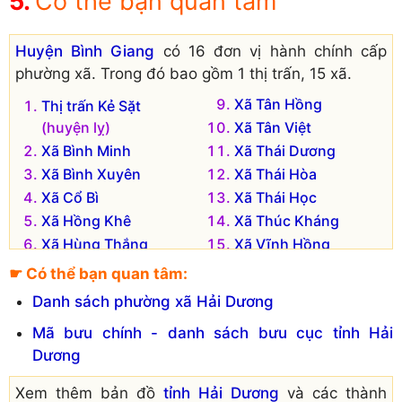
Có thể bạn quan tâm
Huyện Bình Giang
có 16 đơn vị hành chính cấp
phường xã. Trong đó bao gồm 1 thị trấn, 15 xã.
Xã Tân Hồng
Thị trấn Kẻ Sặt
(huyện lỵ)
Xã Tân Việt
Xã Bình Minh
Xã Thái Dương
Xã Bình Xuyên
Xã Thái Hòa
Xã Cổ Bì
Xã Thái Học
Xã Hồng Khê
Xã Thúc Kháng
Xã Hùng Thắng
Xã Vĩnh Hồng
Xã Long Xuyên
Xã Vĩnh Hưng
☛ Có thể bạn quan tâm:
Xã Nhân Quyền
Danh sách phường xã Hải Dương
Đơn vị hành chính cũ hiện không còn tồn tại là:
Mã bưu chính - danh sách bưu cục tỉnh Hải
Xã Vĩnh Tuy
Xã Hưng Thịnh
Dương
Xã Tráng Liệt
Xem thêm bản đồ
tỉnh Hải Dương
và các thành