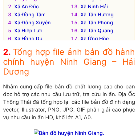
Xã An Đức
Xã Ninh Hải
Xã Đồng Tâm
Xã Tân Hương
Xã Đông Xuyên
Xã Tân Phong
Xã Hiệp Lực
Xã Tân Quang
Xã Hồng Dụ
Xã Ứng Hòe
Xã Hồng Đức
Xã Văn Hội
Tổng hợp file ảnh bản đồ hành
Xã Hồng Phong
Xã Vạn Phúc
chính huyện Ninh Giang – Hải
Xã Hồng Phúc
Xã Vĩnh Hòa
Dương
Xã Hưng Long
Đơn vị hành chính cũ hiện không còn tồn tại là:
Nhằm cung cấp file bản đồ chất lượng cao cho bạn
Xã Ninh Thành
Xã Hoàng Hanh
đọc hỗ trợ các nhu cầu lưu trữ, tra cứu in ấn. Địa Ốc
Xã Quang Hưng
Xã Hồng Thái
Thông Thái đã tổng hợp lại các file bản đồ định dạng
Xã Quyết Thắng
Xã Hưng Thái
vector, Illustrator, PNG, JPG, GIF phân giải cao phục
Xã Văn Giang
Xã Ninh Hòa
vụ nhu cầu in ấn HD, khổ lớn A1, A0.