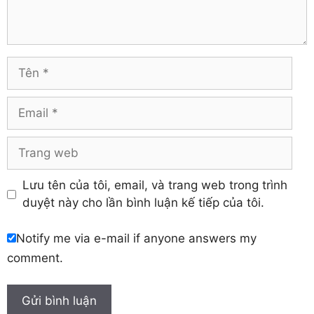
Trà Vinh
Hà Tĩnh
Tuyên Quang
Hải Dương
Vĩnh Long
Hòa Bình
Vĩnh Phúc
Hậu Giang
Tên
Yên Bái
Hưng Yên
Khánh Hòa
Email
Trang
web
Lưu tên của tôi, email, và trang web trong trình
duyệt này cho lần bình luận kế tiếp của tôi.
Notify me via e-mail if anyone answers my
comment.