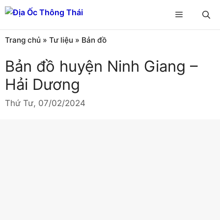
Chuyển
Menu
đến
nội
Trang chủ
»
Tư liệu
»
Bản đồ
dung
Bản đồ huyện Ninh Giang –
Hải Dương
Thứ Tư, 07/02/2024