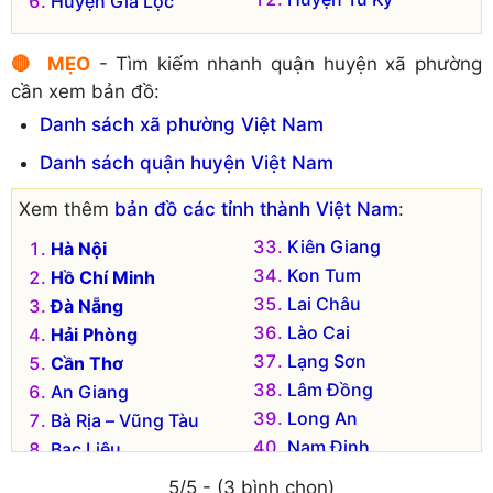
Huyện Gia Lộc
🔴 MẸO
- Tìm kiếm nhanh quận huyện xã phường
cần xem bản đồ:
Danh sách xã phường Việt Nam
Danh sách quận huyện Việt Nam
Xem thêm
bản đồ các tỉnh thành Việt Nam
:
Kiên Giang
Hà Nội
Kon Tum
Hồ Chí Minh
Lai Châu
Đà Nẵng
Lào Cai
Hải Phòng
Lạng Sơn
Cần Thơ
Lâm Đồng
An Giang
Long An
Bà Rịa – Vũng Tàu
Nam Định
Bạc Liêu
Nghệ An
Bắc Kạn
5/5 - (3 bình chọn)