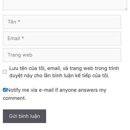
Tuyên Quang
Hải Dương
Vĩnh Long
Hòa Bình
Vĩnh Phúc
Hậu Giang
Tên
Yên Bái
Hưng Yên
Khánh Hòa
Email
Trang
web
Lưu tên của tôi, email, và trang web trong trình
duyệt này cho lần bình luận kế tiếp của tôi.
Notify me via e-mail if anyone answers my
comment.