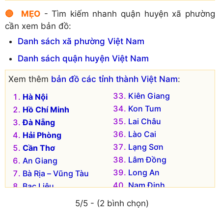
Huyện Đông Sơn
Huyện Thiệu Hóa
🔴 MẸO
- Tìm kiếm nhanh quận huyện xã phường
Huyện Hà Trung
Huyện Thọ Xuân
cần xem bản đồ:
Huyện Hậu Lộc
Huyện Thường Xuân
Danh sách xã phường Việt Nam
Huyện Hoằng Hóa
Huyện Triệu Sơn
Danh sách quận huyện Việt Nam
Huyện Lang Chánh
Huyện Vĩnh Lộc
Huyện Mường Lát
Huyện Yên Định
Xem thêm
bản đồ các tỉnh thành Việt Nam
:
Huyện Nga Sơn
Huyện Tĩnh Gia (cũ)
Kiên Giang
Hà Nội
Huyện Ngọc Lặc
Kon Tum
Hồ Chí Minh
Lai Châu
Đà Nẵng
Lào Cai
Hải Phòng
Lạng Sơn
Cần Thơ
Lâm Đồng
An Giang
Long An
Bà Rịa – Vũng Tàu
Nam Định
Bạc Liêu
Nghệ An
Bắc Kạn
5/5 - (2 bình chọn)
Ninh Bình
Bắc Giang