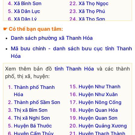
Xã Bình Sơn
Xã Thọ Ngọc
Xã Dân Lực
Xã Thọ Phú
Xã Dân Lý
Xã Thọ Sơn
Xã Dân Quyền
Xã Thọ Tân
☛ Có thể bạn quan tâm:
Xã Đồng Lợi
Xã Thọ Thế
Danh sách phường xã Thanh Hóa
Xã Đồng Thắng
Xã Thọ Tiến
Mã bưu chính - danh sách bưu cục tỉnh Thanh
Xã Đồng Tiến
Xã Thọ Vực
Hóa
Xã Hợp Lý
Xã Tiến Nông
Xã Hợp Thắng
Xã Triệu Thành
Xem thêm bản đồ
tỉnh Thanh Hóa
và các thành
Xã Hợp Thành
Xã Vân Sơn
phố, thị xã, huyện:
Xã Hợp Tiến
Xã Xuân Lộc
Huyện Như Thanh
Thành phố Thanh
Xã Khuyến Nông
Xã Xuân Thịnh
Hóa
Huyện Như Xuân
Xã Minh Sơn
Xã Xuân Thọ
Thành phố Sầm Sơn
Huyện Nông Cống
Xã Nông Trường
Thị xã Bỉm Sơn
Huyện Quan Hóa
Đơn vị hành chính cũ hiện không còn tồn tại là:
Thị xã Nghi Sơn
Huyện Quan Sơn
Xã Tân Ninh
Huyện Bá Thước
Huyện Quảng Xương
Xã Minh Châu
Huyện Cẩm Thủy
Huyện Thạch Thành
Xã Minh Dân