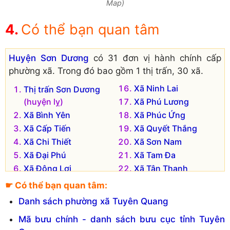
Map)
Có thể bạn quan tâm
Huyện Sơn Dương
có 31 đơn vị hành chính cấp
phường xã. Trong đó bao gồm 1 thị trấn, 30 xã.
Xã Ninh Lai
Thị trấn Sơn Dương
(huyện lỵ)
Xã Phú Lương
Xã Bình Yên
Xã Phúc Ứng
Xã Cấp Tiến
Xã Quyết Thắng
Xã Chi Thiết
Xã Sơn Nam
Xã Đại Phú
Xã Tam Đa
Xã Đông Lợi
Xã Tân Thanh
Xã Đồng Quý
Xã Tân Trào
☛ Có thể bạn quan tâm:
Xã Đông Thọ
Xã Thiện Kế
Danh sách phường xã Tuyên Quang
Xã Hào Phú
Xã Thương Ấm
Mã bưu chính - danh sách bưu cục tỉnh Tuyên
Xã Hồng Lạc
Xã Trung Yên