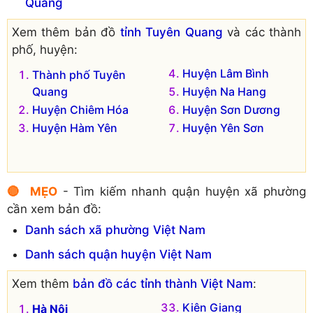
Quang
Xã Hợp Hòa
Xã Trường Sinh
Xã Hợp Thành
Xã Tú Thịnh
Xem thêm bản đồ
tỉnh Tuyên Quang
và các thành
Xã Kháng Nhật
Xã Văn Phú
phố, huyện:
Xã Lương Thiện
Xã Vân Sơn
Huyện Lâm Bình
Thành phố Tuyên
Xã Minh Thanh
Xã Vĩnh Lợi
Quang
Huyện Na Hang
Đơn vị hành chính cũ hiện không còn tồn tại là:
Huyện Chiêm Hóa
Huyện Sơn Dương
Huyện Hàm Yên
Huyện Yên Sơn
Xã Thanh Phát
Xã Lâm Xuyên
Xã Tuân Lộ
Xã Sầm Dương
🔴 MẸO
- Tìm kiếm nhanh quận huyện xã phường
cần xem bản đồ:
Danh sách xã phường Việt Nam
Danh sách quận huyện Việt Nam
Xem thêm
bản đồ các tỉnh thành Việt Nam
:
Kiên Giang
Hà Nội