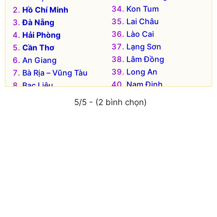
Kon Tum
Hồ Chí Minh
Lai Châu
Đà Nẵng
Lào Cai
Hải Phòng
Lạng Sơn
Cần Thơ
Lâm Đồng
An Giang
Long An
Bà Rịa – Vũng Tàu
Nam Định
Bạc Liêu
Nghệ An
Bắc Kạn
5/5 - (2 bình chọn)
Ninh Bình
Bắc Giang
Ninh Thuận
Bắc Ninh
Phú Thọ
Bến Tre
Phú Yên
Bình Dương
Quảng Bình
Bình Định
Quảng Nam
Bình Phước
Quảng Ngãi
Bình Thuận
Quảng Ninh
Cà Mau
Quảng Trị
Cao Bằng