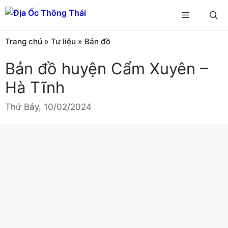
Chuyển
Menu
đến
nội
Trang chủ
»
Tư liệu
»
Bản đồ
dung
Bản đồ huyện Cẩm Xuyên –
Hà Tĩnh
Thứ Bảy, 10/02/2024