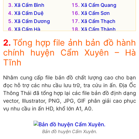
Xã Cẩm Bình
Xã Cẩm Quang
Xã Cẩm Duệ
Xã Cẩm Sơn
Xã Cẩm Dương
Xã Cẩm Thạch
Xã Cẩm Hà
Xã Cẩm Thành
Xã Cẩm Hưng
Xã Cẩm Thịnh
Tổng hợp file ảnh bản đồ hành
Xã Cẩm Lạc
Xã Cẩm Trung
chính huyện Cẩm Xuyên – Hà
Xã Cẩm Lĩnh
Xã Cẩm Vĩnh
Tĩnh
Xã Cẩm Lộc
Xã Nam Phúc Thăng
Xã Cẩm Minh
Xã Yên Hòa
Nhằm cung cấp file bản đồ chất lượng cao cho bạn
Đơn vị hành chính cũ hiện không còn tồn tại là:
đọc hỗ trợ các nhu cầu lưu trữ, tra cứu in ấn. Địa Ốc
Xã Cẩm Phúc
Xã Cẩm Hòa
Thông Thái đã tổng hợp lại các file bản đồ định dạng
Xã Cẩm Thăng
Xã Cẩm Huy
vector, Illustrator, PNG, JPG, GIF phân giải cao phục
Xã Cẩm Yên
Xã Cẩm Nam
vụ nhu cầu in ấn HD, khổ lớn A1, A0.
Bản đồ huyện Cẩm Xuyên.