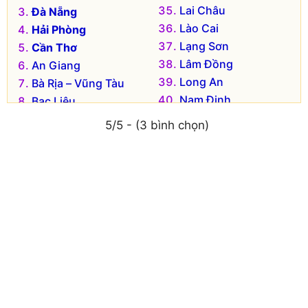
Lai Châu
Đà Nẵng
Lào Cai
Hải Phòng
Lạng Sơn
Cần Thơ
Lâm Đồng
An Giang
Long An
Bà Rịa – Vũng Tàu
Nam Định
Bạc Liêu
Nghệ An
Bắc Kạn
5/5 - (3 bình chọn)
Ninh Bình
Bắc Giang
Ninh Thuận
Bắc Ninh
Phú Thọ
Bến Tre
Phú Yên
Bình Dương
Quảng Bình
Bình Định
Quảng Nam
Bình Phước
Quảng Ngãi
Bình Thuận
Quảng Ninh
Cà Mau
Quảng Trị
Cao Bằng
Sóc Trăng
Đắk Lắk