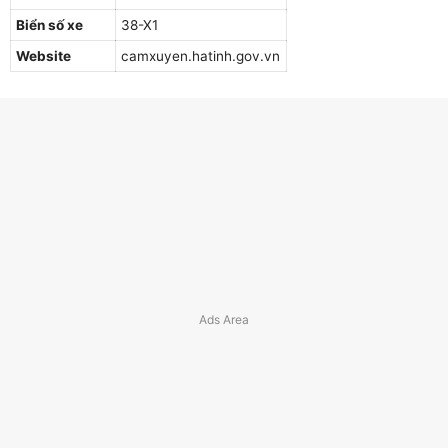
Biển số xe
38-X1
Website
camxuyen.hatinh.gov.vn