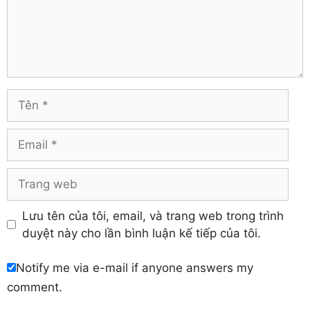
Comment
Hà Giang
Tiền Giang
Hà Nam
Trà Vinh
Hà Tĩnh
Tuyên Quang
Hải Dương
Vĩnh Long
Hòa Bình
Vĩnh Phúc
Hậu Giang
Tên
Yên Bái
Hưng Yên
Khánh Hòa
Email
Trang
web
Lưu tên của tôi, email, và trang web trong trình
duyệt này cho lần bình luận kế tiếp của tôi.
Notify me via e-mail if anyone answers my
comment.