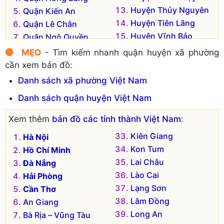
Huyện Thủy Nguyên
Quận Kiến An
Huyện Tiên Lãng
Quận Lê Chân
Huyện Vĩnh Bảo
Quận Ngô Quyền
Huyện An Dương
🔴 MẸO
- Tìm kiếm nhanh quận huyện xã phường
cần xem bản đồ:
Danh sách xã phường Việt Nam
Danh sách quận huyện Việt Nam
Xem thêm
bản đồ các tỉnh thành Việt Nam
:
Kiên Giang
Hà Nội
Kon Tum
Hồ Chí Minh
Lai Châu
Đà Nẵng
Lào Cai
Hải Phòng
Lạng Sơn
Cần Thơ
Lâm Đồng
An Giang
Long An
Bà Rịa – Vũng Tàu