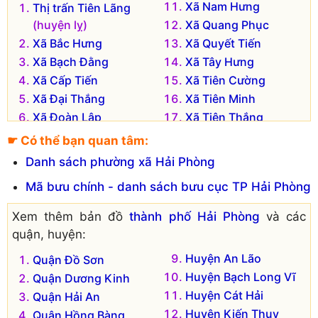
Xã Nam Hưng
Thị trấn Tiên Lãng
(huyện lỵ)
Xã Quang Phục
Xã Bắc Hưng
Xã Quyết Tiến
Xã Bạch Đằng
Xã Tây Hưng
Xã Cấp Tiến
Xã Tiên Cường
Xã Đại Thắng
Xã Tiên Minh
Xã Đoàn Lập
Xã Tiên Thắng
Xã Đông Hưng
Xã Tiên Thanh
☛ Có thể bạn quan tâm:
Xã Hùng Thắng
Xã Toàn Thắng
Danh sách phường xã Hải Phòng
Xã Khởi Nghĩa
Xã Tự Cường
Mã bưu chính - danh sách bưu cục TP Hải Phòng
Xã Kiến Thiết
Xã Vinh Quang
Đơn vị hành chính cũ hiện không còn tồn tại là:
Xem thêm bản đồ
thành phố Hải Phòng
và các
quận, huyện:
Xã Tiên Tiến
Xã Tiên Hưng
Huyện An Lão
Quận Đồ Sơn
Huyện Bạch Long Vĩ
Quận Dương Kinh
Huyện Cát Hải
Quận Hải An
Huyện Kiến Thụy
Quận Hồng Bàng