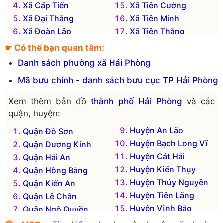
Xã Cấp Tiến
Xã Tiên Cường
Xã Đại Thắng
Xã Tiên Minh
Xã Đoàn Lập
Xã Tiên Thắng
Xã Đông Hưng
Xã Tiên Thanh
☛ Có thể bạn quan tâm:
Xã Hùng Thắng
Xã Toàn Thắng
Danh sách phường xã Hải Phòng
Xã Khởi Nghĩa
Xã Tự Cường
Mã bưu chính - danh sách bưu cục TP Hải Phòng
Xã Kiến Thiết
Xã Vinh Quang
Đơn vị hành chính cũ hiện không còn tồn tại là:
Xem thêm bản đồ
thành phố Hải Phòng
và các
quận, huyện:
Xã Tiên Tiến
Xã Tiên Hưng
Huyện An Lão
Quận Đồ Sơn
Huyện Bạch Long Vĩ
Quận Dương Kinh
Huyện Cát Hải
Quận Hải An
Huyện Kiến Thụy
Quận Hồng Bàng
Huyện Thủy Nguyên
Quận Kiến An
Huyện Tiên Lãng
Quận Lê Chân
Huyện Vĩnh Bảo
Quận Ngô Quyền
Huyện An Dương