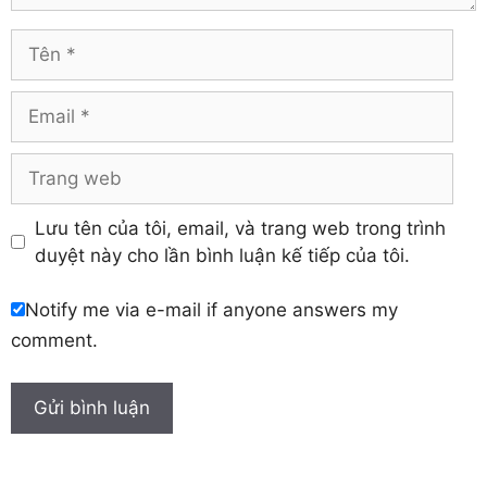
Vĩnh Long
Hòa Bình
Vĩnh Phúc
Hậu Giang
Tên
Yên Bái
Hưng Yên
Khánh Hòa
Email
Trang
web
Lưu tên của tôi, email, và trang web trong trình
duyệt này cho lần bình luận kế tiếp của tôi.
Notify me via e-mail if anyone answers my
comment.