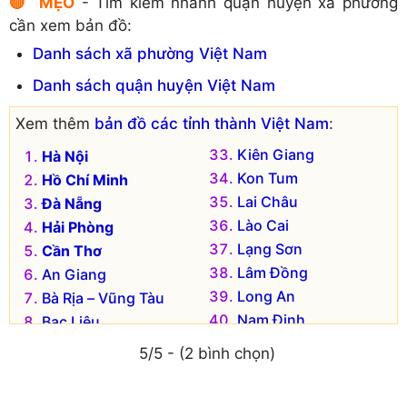
🔴 MẸO
- Tìm kiếm nhanh quận huyện xã phường
cần xem bản đồ:
Danh sách xã phường Việt Nam
Danh sách quận huyện Việt Nam
Xem thêm
bản đồ các tỉnh thành Việt Nam
:
Kiên Giang
Hà Nội
Kon Tum
Hồ Chí Minh
Lai Châu
Đà Nẵng
Lào Cai
Hải Phòng
Lạng Sơn
Cần Thơ
Lâm Đồng
An Giang
Long An
Bà Rịa – Vũng Tàu
Nam Định
Bạc Liêu
Nghệ An
Bắc Kạn
5/5 - (2 bình chọn)
Ninh Bình
Bắc Giang
Ninh Thuận
Bắc Ninh