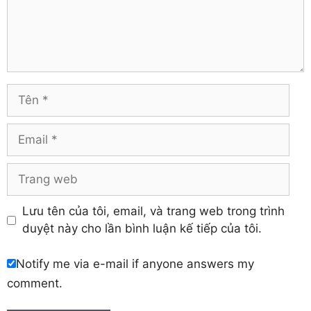
Tiền Giang
Hà Nam
Trà Vinh
Hà Tĩnh
Tuyên Quang
Hải Dương
Vĩnh Long
Hòa Bình
Vĩnh Phúc
Hậu Giang
Tên
Yên Bái
Hưng Yên
Khánh Hòa
Email
Trang
web
Lưu tên của tôi, email, và trang web trong trình
duyệt này cho lần bình luận kế tiếp của tôi.
Notify me via e-mail if anyone answers my
comment.