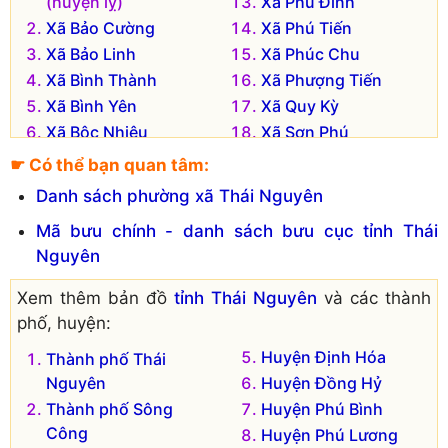
(huyện lỵ)
Xã Phú Đình
Xã Bảo Cường
Xã Phú Tiến
Xã Bảo Linh
Xã Phúc Chu
Xã Bình Thành
Xã Phượng Tiến
Xã Bình Yên
Xã Quy Kỳ
Xã Bộc Nhiêu
Xã Sơn Phú
Xã Điềm Mặc
Xã Tân Dương
☛ Có thể bạn quan tâm:
Xã Định Biên
Xã Tân Thịnh
Danh sách phường xã Thái Nguyên
Xã Đồng Thịnh
Xã Thanh Định
Mã bưu chính - danh sách bưu cục tỉnh Thái
Xã Kim Phượng
Xã Trung Hội
Nguyên
Xã Lam Vỹ
Xã Trung Lương
Đơn vị hành chính cũ hiện không còn tồn tại là:
Xem thêm bản đồ
tỉnh Thái Nguyên
và các thành
phố, huyện:
Xã Kim Sơn
Huyện Định Hóa
Thành phố Thái
Nguyên
Huyện Đồng Hỷ
Thành phố Sông
Huyện Phú Bình
Công
Huyện Phú Lương