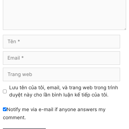
Tiền Giang
Hà Nam
Trà Vinh
Hà Tĩnh
Tuyên Quang
Hải Dương
Vĩnh Long
Hòa Bình
Vĩnh Phúc
Hậu Giang
Tên
Yên Bái
Hưng Yên
Khánh Hòa
Email
Trang
web
Lưu tên của tôi, email, và trang web trong trình
duyệt này cho lần bình luận kế tiếp của tôi.
Notify me via e-mail if anyone answers my
comment.