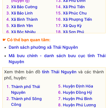
(huyện lỵ)
Xã Phú Đình
Xã Bảo Cường
Xã Phú Tiến
Xã Bảo Linh
Xã Phúc Chu
Xã Bình Thành
Xã Phượng Tiến
Xã Bình Yên
Xã Quy Kỳ
Xã Bộc Nhiêu
Xã Sơn Phú
Xã Điềm Mặc
Xã Tân Dương
☛ Có thể bạn quan tâm:
Xã Định Biên
Xã Tân Thịnh
Danh sách phường xã Thái Nguyên
Xã Đồng Thịnh
Xã Thanh Định
Mã bưu chính - danh sách bưu cục tỉnh Thái
Xã Kim Phượng
Xã Trung Hội
Nguyên
Xã Lam Vỹ
Xã Trung Lương
Đơn vị hành chính cũ hiện không còn tồn tại là:
Xem thêm bản đồ
tỉnh Thái Nguyên
và các thành
phố, huyện:
Xã Kim Sơn
Huyện Định Hóa
Thành phố Thái
Nguyên
Huyện Đồng Hỷ
Thành phố Sông
Huyện Phú Bình
Công
Huyện Phú Lương