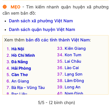
Huyện Mộ Đức
🔴 MẸO
- Tìm kiếm nhanh quận huyện xã phường
cần xem bản đồ:
Danh sách xã phường Việt Nam
Danh sách quận huyện Việt Nam
Xem thêm
bản đồ các tỉnh thành Việt Nam
:
Kiên Giang
Hà Nội
Kon Tum
Hồ Chí Minh
Lai Châu
Đà Nẵng
Lào Cai
Hải Phòng
Lạng Sơn
Cần Thơ
Lâm Đồng
An Giang
Long An
Bà Rịa – Vũng Tàu
Nam Định
Bạc Liêu
Nghệ An
Bắc Kạn
5/5 - (2 bình chọn)
Ninh Bình
Bắc Giang