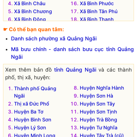
Xã Bình Châu
Xã Bình Phước
Xã Bình Chương
Xã Bình Tân Phú
Xã Bình Đông
Xã Bình Thanh
Xã Bình Dương
Xã Bình Thạnh
☛ Có thể bạn quan tâm:
Xã Bình Hải
Xã Bình Thuận
Danh sách phường xã Quảng Ngãi
Xã Bình Hiệp
Xã Bình Trị
Mã bưu chính - danh sách bưu cục tỉnh Quảng
Xã Bình Hòa
Xã Bình Trung
Ngãi
Xã Bình Khương
Đơn vị hành chính cũ hiện không còn tồn tại là:
Xem thêm bản đồ
tỉnh Quảng Ngãi
và các thành
phố, thị xã, huyện:
Xã Bình Thanh Tây
Xã Bình Phú
Xã Bình Thới
Huyện Nghĩa Hành
Xã Bình Tân
Thành phố Quảng
Ngãi
Huyện Sơn Hà
Xã Bình Thanh Đông
Thị xã Đức Phổ
Huyện Sơn Tây
Huyện Ba Tơ
Huyện Sơn Tịnh
Huyện Bình Sơn
Huyện Trà Bồng
Huyện Lý Sơn
Huyện Tư Nghĩa
Huyện Minh Long
Huyện Tây Trà (cũ)