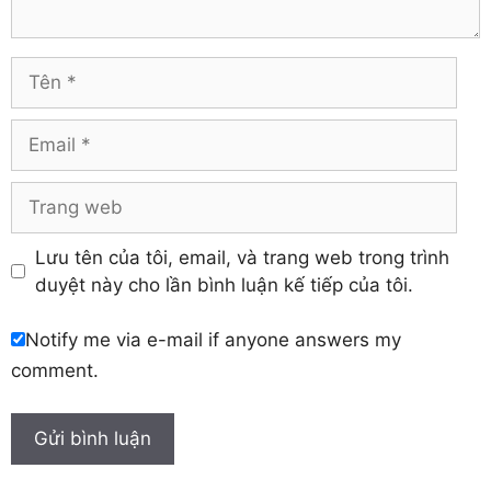
Tuyên Quang
Hải Dương
Vĩnh Long
Hòa Bình
Vĩnh Phúc
Hậu Giang
Tên
Yên Bái
Hưng Yên
Khánh Hòa
Email
Trang
web
Lưu tên của tôi, email, và trang web trong trình
duyệt này cho lần bình luận kế tiếp của tôi.
Notify me via e-mail if anyone answers my
comment.