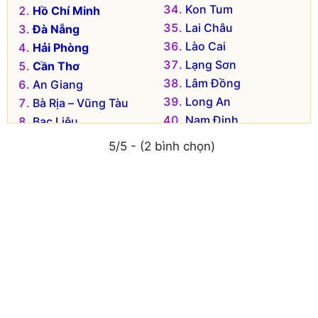
Kon Tum
Hồ Chí Minh
Lai Châu
Đà Nẵng
Lào Cai
Hải Phòng
Lạng Sơn
Cần Thơ
Lâm Đồng
An Giang
Long An
Bà Rịa – Vũng Tàu
Nam Định
Bạc Liêu
Nghệ An
Bắc Kạn
5/5 - (2 bình chọn)
Ninh Bình
Bắc Giang
Ninh Thuận
Bắc Ninh
Phú Thọ
Bến Tre
Phú Yên
Bình Dương
Quảng Bình
Bình Định
Quảng Nam
Bình Phước
Quảng Ngãi
Bình Thuận
Quảng Ninh
Cà Mau
Quảng Trị
Cao Bằng