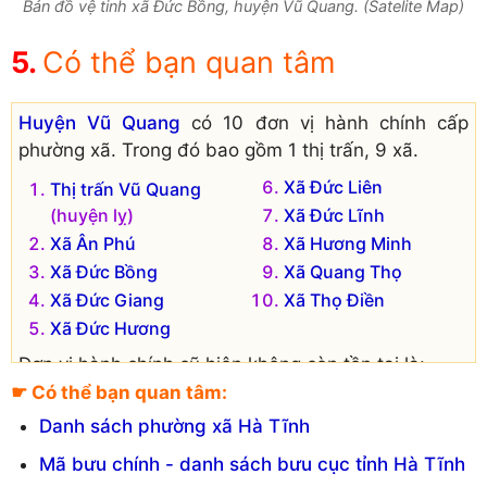
Bản đồ vệ tinh xã Đức Bồng, huyện Vũ Quang. (Satelite Map)
Có thể bạn quan tâm
Huyện Vũ Quang
có 10 đơn vị hành chính cấp
phường xã. Trong đó bao gồm 1 thị trấn, 9 xã.
Xã Đức Liên
Thị trấn Vũ Quang
(huyện lỵ)
Xã Đức Lĩnh
Xã Ân Phú
Xã Hương Minh
Xã Đức Bồng
Xã Quang Thọ
Xã Đức Giang
Xã Thọ Điền
Xã Đức Hương
Đơn vị hành chính cũ hiện không còn tồn tại là:
☛ Có thể bạn quan tâm:
Xã Hương Thọ
Xã Hương Điền
Danh sách phường xã Hà Tĩnh
Xã Sơn Thọ
Xã Hương Quang
Mã bưu chính - danh sách bưu cục tỉnh Hà Tĩnh