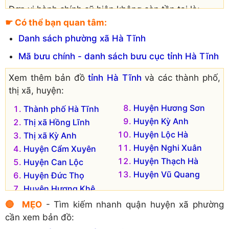
Đơn vị hành chính cũ hiện không còn tồn tại là:
☛ Có thể bạn quan tâm:
Xã Hương Thọ
Xã Hương Điền
Danh sách phường xã Hà Tĩnh
Xã Sơn Thọ
Xã Hương Quang
Mã bưu chính - danh sách bưu cục tỉnh Hà Tĩnh
Xem thêm bản đồ
tỉnh Hà Tĩnh
và các thành phố,
thị xã, huyện:
Huyện Hương Sơn
Thành phố Hà Tĩnh
Huyện Kỳ Anh
Thị xã Hồng Lĩnh
Huyện Lộc Hà
Thị xã Kỳ Anh
Huyện Nghi Xuân
Huyện Cẩm Xuyên
Huyện Thạch Hà
Huyện Can Lộc
Huyện Vũ Quang
Huyện Đức Thọ
Huyện Hương Khê
🔴 MẸO
- Tìm kiếm nhanh quận huyện xã phường
cần xem bản đồ: