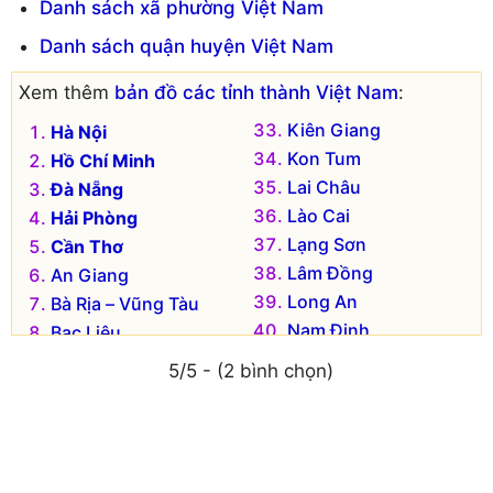
Danh sách xã phường Việt Nam
Danh sách quận huyện Việt Nam
Xem thêm
bản đồ các tỉnh thành Việt Nam
:
Kiên Giang
Hà Nội
Kon Tum
Hồ Chí Minh
Lai Châu
Đà Nẵng
Lào Cai
Hải Phòng
Lạng Sơn
Cần Thơ
Lâm Đồng
An Giang
Long An
Bà Rịa – Vũng Tàu
Nam Định
Bạc Liêu
Nghệ An
Bắc Kạn
5/5 - (2 bình chọn)
Ninh Bình
Bắc Giang
Ninh Thuận
Bắc Ninh
Phú Thọ
Bến Tre
Phú Yên
Bình Dương