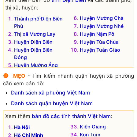
Xã Nà Tấu
Xã Mường Phăng
thị xã, huyện:
Xã Pá Khoang
Xã Nà Nhạn
Huyện Mường Chà
Thành phố Điện Biên
Phủ
Huyện Mường Nhé
Thị xã Mường Lay
Huyện Nậm Pồ
Huyện Điện Biên
Huyện Tủa Chùa
Huyện Điện Biên
Huyện Tuần Giáo
Đông
Huyện Mường Ảng
🔴 MẸO
- Tìm kiếm nhanh quận huyện xã phường
cần xem bản đồ:
Danh sách xã phường Việt Nam
Danh sách quận huyện Việt Nam
Xem thêm
bản đồ các tỉnh thành Việt Nam
:
Kiên Giang
Hà Nội
Kon Tum
Hồ Chí Minh