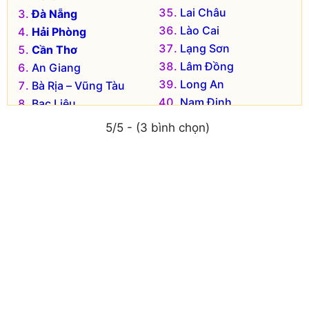
Lai Châu
Đà Nẵng
Lào Cai
Hải Phòng
Lạng Sơn
Cần Thơ
Lâm Đồng
An Giang
Long An
Bà Rịa – Vũng Tàu
Nam Định
Bạc Liêu
Nghệ An
Bắc Kạn
5/5 - (3 bình chọn)
Ninh Bình
Bắc Giang
Ninh Thuận
Bắc Ninh
Phú Thọ
Bến Tre
Phú Yên
Bình Dương
Quảng Bình
Bình Định
Quảng Nam
Bình Phước
Quảng Ngãi
Bình Thuận
Quảng Ninh
Cà Mau
Quảng Trị
Cao Bằng
Sóc Trăng
Đắk Lắk