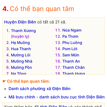
Có thể bạn quan tâm
Huyện Điện Biên
có tất cả 21 xã.
Núa Ngam
Thanh Xương
(huyện lỵ)
Pa Thơm
Hẹ Muông
Phu Luông
Hua Thanh
Pom Lót
Mường Lói
Sam Mứn
Mường Nhà
Thanh An
Mường Pồn
Thanh Chăn
Na Tông
Thanh Hưng
Na Ư
Thanh Luông
☛ Có thể bạn quan tâm:
Noọng Hẹt
Thanh Nưa
Danh sách phường xã Điện Biên
Noong Luống
Thanh Yên
Mã bưu chính - danh sách bưu cục tỉnh Điện Biên
Đơn vị hành chính cũ hiện không còn tồn tại là:
Xem thêm bản đồ
tỉnh Điện Biên
và các thành phố,