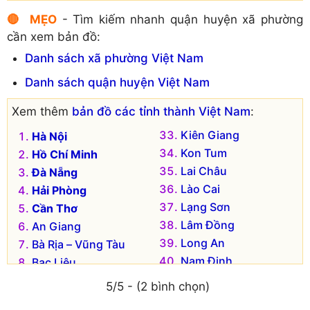
🔴 MẸO
- Tìm kiếm nhanh quận huyện xã phường
cần xem bản đồ:
Danh sách xã phường Việt Nam
Danh sách quận huyện Việt Nam
Xem thêm
bản đồ các tỉnh thành Việt Nam
:
Kiên Giang
Hà Nội
Kon Tum
Hồ Chí Minh
Lai Châu
Đà Nẵng
Lào Cai
Hải Phòng
Lạng Sơn
Cần Thơ
Lâm Đồng
An Giang
Long An
Bà Rịa – Vũng Tàu
Nam Định
Bạc Liêu
Nghệ An
Bắc Kạn
5/5 - (2 bình chọn)
Ninh Bình
Bắc Giang