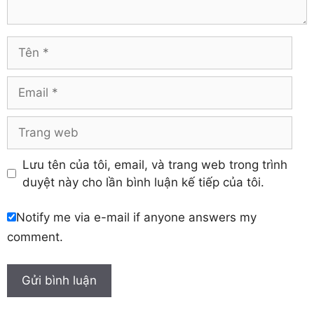
Tuyên Quang
Hải Dương
Vĩnh Long
Hòa Bình
Vĩnh Phúc
Hậu Giang
Tên
Yên Bái
Hưng Yên
Khánh Hòa
Email
Trang
web
Lưu tên của tôi, email, và trang web trong trình
duyệt này cho lần bình luận kế tiếp của tôi.
Notify me via e-mail if anyone answers my
comment.