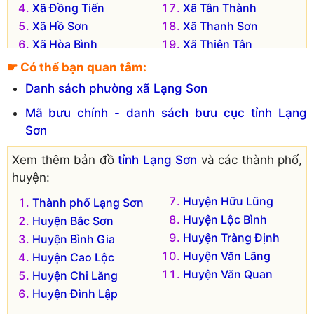
Xã Đồng Tiến
Xã Tân Thành
Xã Hồ Sơn
Xã Thanh Sơn
Xã Hòa Bình
Xã Thiện Tân
Xã Hòa Lạc
Xã Vân Nham
☛ Có thể bạn quan tâm:
Xã Hòa Sơn
Xã Yên Bình
Danh sách phường xã Lạng Sơn
Xã Hòa Thắng
Xã Yên Sơn
Mã bưu chính - danh sách bưu cục tỉnh Lạng
Xã Hữu Liên
Xã Yên Thịnh
Sơn
Xã Minh Hòa
Xã Yên Vượng
Xã Minh Sơn
Xem thêm bản đồ
tỉnh Lạng Sơn
và các thành phố,
Đơn vị hành chính cũ hiện không còn tồn tại là:
huyện:
Xã Thiện Kỵ
Huyện Hữu Lũng
Xã Đô Lương
Thành phố Lạng Sơn
Huyện Lộc Bình
Xã Tân Lập
Huyện Bắc Sơn
Huyện Tràng Định
Huyện Bình Gia
Huyện Văn Lãng
Huyện Cao Lộc
Huyện Văn Quan
Huyện Chi Lăng
Huyện Đình Lập