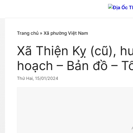
Chuyển
đến
nội
dung
Trang chủ
»
Xã phường Việt Nam
Xã Thiện Kỵ (cũ), 
hoạch – Bản đồ – T
Thứ Hai, 15/01/2024