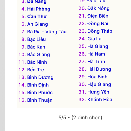
Đắk Lắk
Đà Nẵng
Đắk Nông
Hải Phòng
Điện Biên
Cần Thơ
Đồng Nai
An Giang
Đồng Tháp
Bà Rịa – Vũng Tàu
Gia Lai
Bạc Liêu
Hà Giang
Bắc Kạn
Hà Nam
Bắc Giang
Hà Tĩnh
Bắc Ninh
Hải Dương
Bến Tre
Hòa Bình
Bình Dương
Hậu Giang
Bình Định
Hưng Yên
Bình Phước
Khánh Hòa
Bình Thuận
5/5 - (2 bình chọn)