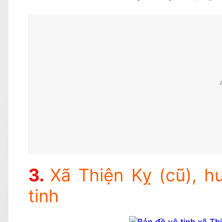
Xã Thiện Kỵ (cũ), h
tinh