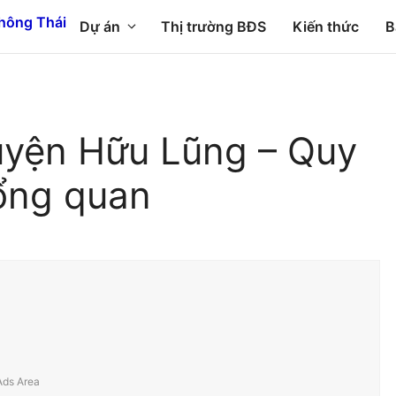
Dự án
Thị trường BĐS
Kiến thức
B
huyện Hữu Lũng – Quy
ổng quan