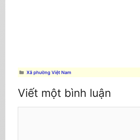
Danh
Xã phường Việt Nam
mục
Viết một bình luận
Comment