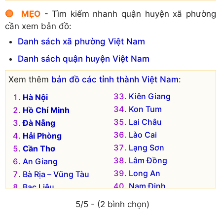
🔴 MẸO
- Tìm kiếm nhanh quận huyện xã phường
cần xem bản đồ:
Danh sách xã phường Việt Nam
Danh sách quận huyện Việt Nam
Xem thêm
bản đồ các tỉnh thành Việt Nam
:
Kiên Giang
Hà Nội
Kon Tum
Hồ Chí Minh
Lai Châu
Đà Nẵng
Lào Cai
Hải Phòng
Lạng Sơn
Cần Thơ
Lâm Đồng
An Giang
Long An
Bà Rịa – Vũng Tàu
Nam Định
Bạc Liêu
Nghệ An
Bắc Kạn
5/5 - (2 bình chọn)
Ninh Bình
Bắc Giang