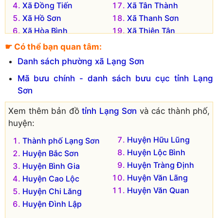
Xã Đồng Tiến
Xã Tân Thành
Xã Hồ Sơn
Xã Thanh Sơn
Xã Hòa Bình
Xã Thiện Tân
Xã Hòa Lạc
Xã Vân Nham
☛ Có thể bạn quan tâm:
Xã Hòa Sơn
Xã Yên Bình
Danh sách phường xã Lạng Sơn
Xã Hòa Thắng
Xã Yên Sơn
Mã bưu chính - danh sách bưu cục tỉnh Lạng
Xã Hữu Liên
Xã Yên Thịnh
Sơn
Xã Minh Hòa
Xã Yên Vượng
Xã Minh Sơn
Xem thêm bản đồ
tỉnh Lạng Sơn
và các thành phố,
Đơn vị hành chính cũ hiện không còn tồn tại là:
huyện:
Xã Thiện Kỵ
Huyện Hữu Lũng
Xã Đô Lương
Thành phố Lạng Sơn
Huyện Lộc Bình
Xã Tân Lập
Huyện Bắc Sơn
Huyện Tràng Định
Huyện Bình Gia
Huyện Văn Lãng
Huyện Cao Lộc
Huyện Văn Quan
Huyện Chi Lăng
Huyện Đình Lập