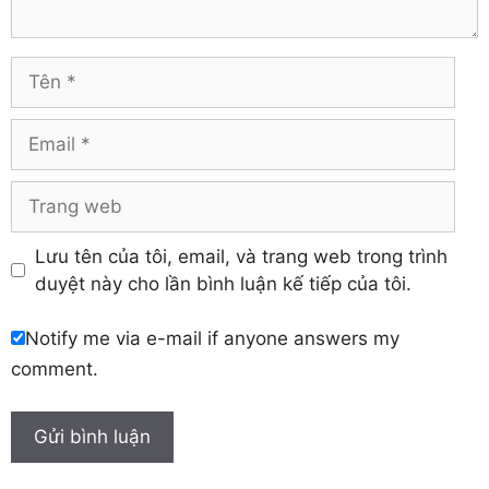
Tuyên Quang
Hải Dương
Vĩnh Long
Hòa Bình
Vĩnh Phúc
Hậu Giang
Tên
Yên Bái
Hưng Yên
Khánh Hòa
Email
Trang
web
Lưu tên của tôi, email, và trang web trong trình
duyệt này cho lần bình luận kế tiếp của tôi.
Notify me via e-mail if anyone answers my
comment.