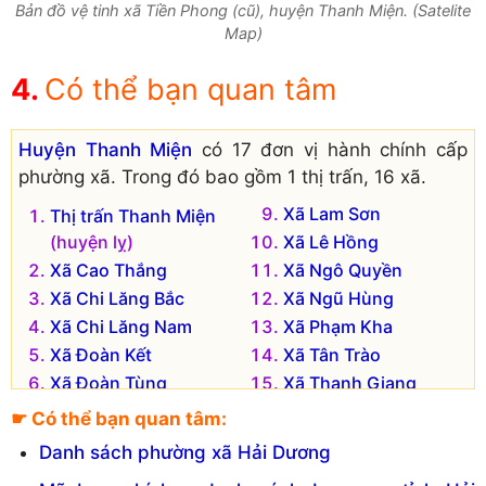
Bản đồ vệ tinh xã Tiền Phong (cũ), huyện Thanh Miện. (Satelite
Map)
Có thể bạn quan tâm
Huyện Thanh Miện
có 17 đơn vị hành chính cấp
phường xã. Trong đó bao gồm 1 thị trấn, 16 xã.
Xã Lam Sơn
Thị trấn Thanh Miện
(huyện lỵ)
Xã Lê Hồng
Xã Cao Thắng
Xã Ngô Quyền
Xã Chi Lăng Bắc
Xã Ngũ Hùng
Xã Chi Lăng Nam
Xã Phạm Kha
Xã Đoàn Kết
Xã Tân Trào
Xã Đoàn Tùng
Xã Thanh Giang
Xã Hồng Phong
Xã Thanh Tùng
☛ Có thể bạn quan tâm:
Xã Hồng Quang
Xã Tứ Cường
Danh sách phường xã Hải Dương
Đơn vị hành chính cũ hiện không còn tồn tại là: