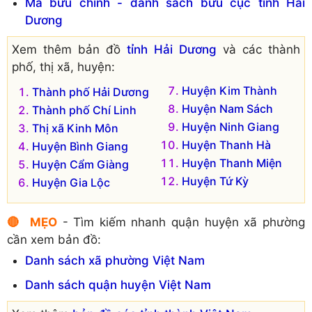
Mã bưu chính - danh sách bưu cục tỉnh Hải
Xã Tiền Phong
Xã Diên Hồng
Dương
Xã Hùng Sơn
Xem thêm bản đồ
tỉnh Hải Dương
và các thành
phố, thị xã, huyện:
Huyện Kim Thành
Thành phố Hải Dương
Huyện Nam Sách
Thành phố Chí Linh
Huyện Ninh Giang
Thị xã Kinh Môn
Huyện Thanh Hà
Huyện Bình Giang
Huyện Thanh Miện
Huyện Cẩm Giàng
Huyện Tứ Kỳ
Huyện Gia Lộc
🔴 MẸO
- Tìm kiếm nhanh quận huyện xã phường
cần xem bản đồ:
Danh sách xã phường Việt Nam
Danh sách quận huyện Việt Nam