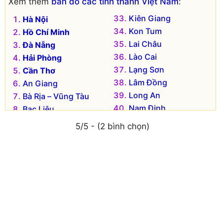
Xem thêm
bản đồ các tỉnh thành Việt Nam
:
Kiên Giang
Hà Nội
Kon Tum
Hồ Chí Minh
Lai Châu
Đà Nẵng
Lào Cai
Hải Phòng
Lạng Sơn
Cần Thơ
Lâm Đồng
An Giang
Long An
Bà Rịa – Vũng Tàu
Nam Định
Bạc Liêu
Nghệ An
Bắc Kạn
5/5 - (2 bình chọn)
Ninh Bình
Bắc Giang
Ninh Thuận
Bắc Ninh
Phú Thọ
Bến Tre
Phú Yên
Bình Dương
Quảng Bình
Bình Định
Quảng Nam
Bình Phước
Quảng Ngãi
Bình Thuận