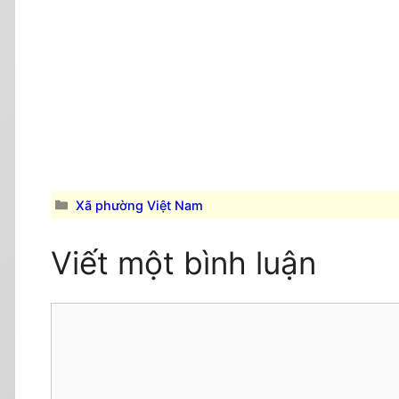
Danh
Xã phường Việt Nam
mục
Viết một bình luận
Comment