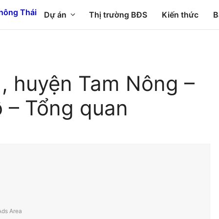
Dự án
Thị trường BĐS
Kiến thức
B
), huyện Tam Nông –
ồ – Tổng quan