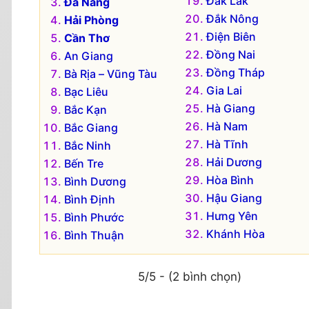
Đắk Lắk
Đà Nẵng
Đắk Nông
Hải Phòng
Điện Biên
Cần Thơ
Đồng Nai
An Giang
Đồng Tháp
Bà Rịa – Vũng Tàu
Gia Lai
Bạc Liêu
Hà Giang
Bắc Kạn
Hà Nam
Bắc Giang
Hà Tĩnh
Bắc Ninh
Hải Dương
Bến Tre
Hòa Bình
Bình Dương
Hậu Giang
Bình Định
Hưng Yên
Bình Phước
Khánh Hòa
Bình Thuận
5/5 - (2 bình chọn)