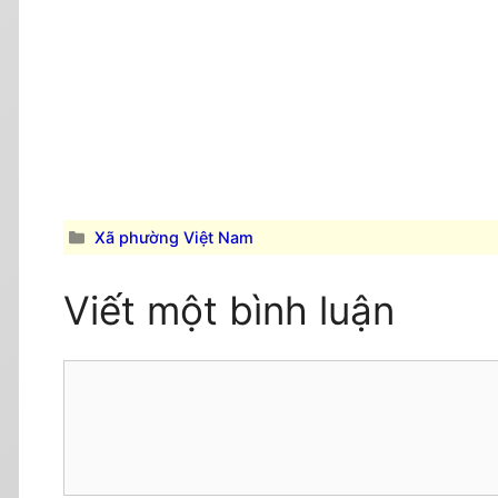
Danh
Xã phường Việt Nam
mục
Viết một bình luận
Comment