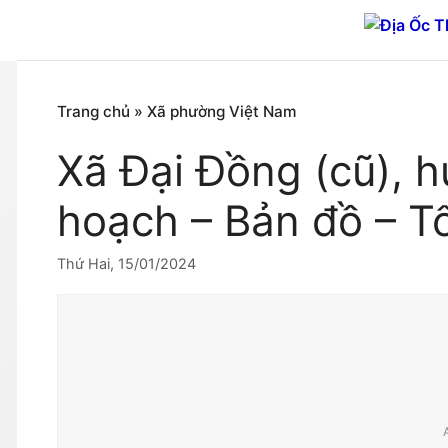
Chuyển
đến
nội
dung
Trang chủ
»
Xã phường Việt Nam
Xã Đại Đồng (cũ), 
hoạch – Bản đồ – T
Thứ Hai, 15/01/2024