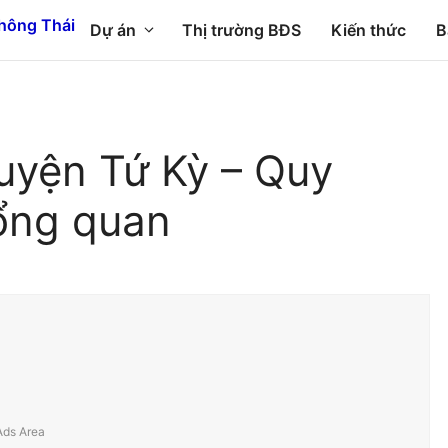
Dự án
Thị trường BĐS
Kiến thức
B
huyện Tứ Kỳ – Quy
ổng quan