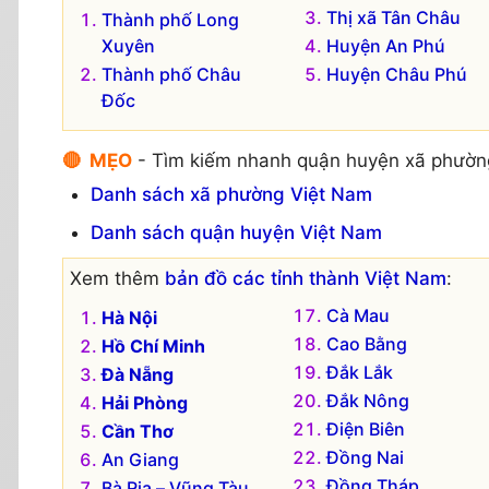
Thị xã Tân Châu
Thành phố Long
Xuyên
Huyện An Phú
Thành phố Châu
Huyện Châu Phú
Đốc
🔴 MẸO
- Tìm kiếm nhanh quận huyện xã phườn
Danh sách xã phường Việt Nam
Danh sách quận huyện Việt Nam
Xem thêm
bản đồ các tỉnh thành Việt Nam
:
Cà Mau
Hà Nội
Cao Bằng
Hồ Chí Minh
Đắk Lắk
Đà Nẵng
Đắk Nông
Hải Phòng
Điện Biên
Cần Thơ
Đồng Nai
An Giang
Đồng Tháp
Bà Rịa – Vũng Tàu