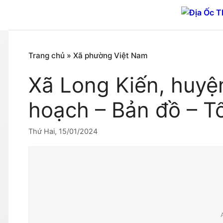
Chuyển
đến
nội
dung
Trang chủ
»
Xã phường Việt Nam
Xã Long Kiến, huyệ
hoạch – Bản đồ – T
Thứ Hai, 15/01/2024