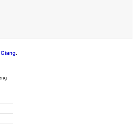
 Giang
.
ong