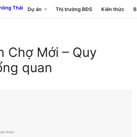
Dự án
Thị trường BĐS
Kiến thức
B
n Chợ Mới – Quy
ổng quan