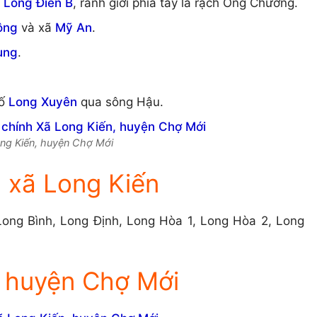
ã
Long Điền B
, ranh giới phía tây là rạch Ông Chưởng.
ông
và xã
Mỹ An
.
ung
.
hố
Long Xuyên
qua sông Hậu.
Long Kiến, huyện Chợ Mới
 xã Long Kiến
Long Bình, Long Định, Long Hòa 1, Long Hòa 2, Long
, huyện Chợ Mới