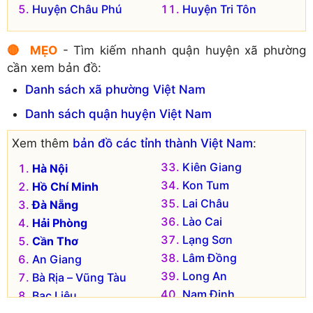
Huyện Châu Phú
Huyện Tri Tôn
🔴 MẸO
- Tìm kiếm nhanh quận huyện xã phường
cần xem bản đồ:
Danh sách xã phường Việt Nam
Danh sách quận huyện Việt Nam
Xem thêm
bản đồ các tỉnh thành Việt Nam
:
Kiên Giang
Hà Nội
Kon Tum
Hồ Chí Minh
Lai Châu
Đà Nẵng
Lào Cai
Hải Phòng
Lạng Sơn
Cần Thơ
Lâm Đồng
An Giang
Long An
Bà Rịa – Vũng Tàu
Nam Định
Bạc Liêu
Nghệ An