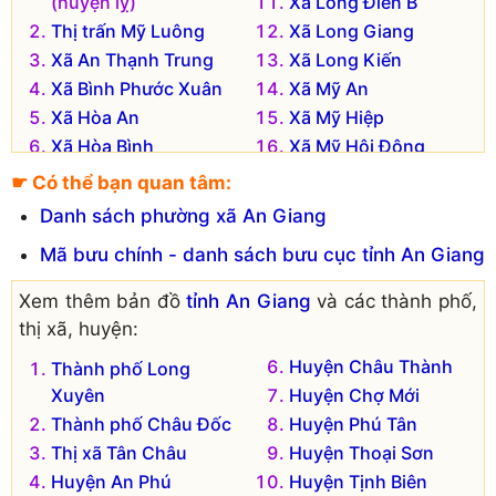
(huyện lỵ)
Xã Long Điền B
Thị trấn Mỹ Luông
Xã Long Giang
Xã An Thạnh Trung
Xã Long Kiến
Xã Bình Phước Xuân
Xã Mỹ An
Xã Hòa An
Xã Mỹ Hiệp
Xã Hòa Bình
Xã Mỹ Hội Đông
Xã Hội An
Xã Nhơn Mỹ
☛ Có thể bạn quan tâm:
Xã Kiến An
Xã Tấn Mỹ
Danh sách phường xã An Giang
Xã Kiến Thành
Mã bưu chính - danh sách bưu cục tỉnh An Giang
Xem thêm bản đồ
tỉnh An Giang
và các thành phố,
thị xã, huyện:
Huyện Châu Thành
Thành phố Long
Xuyên
Huyện Chợ Mới
Thành phố Châu Đốc
Huyện Phú Tân
Thị xã Tân Châu
Huyện Thoại Sơn
Huyện An Phú
Huyện Tịnh Biên