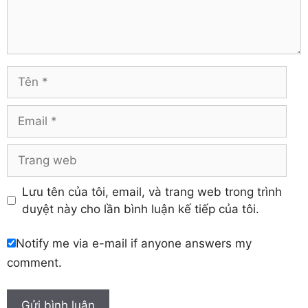
Trà Vinh
Hà Tĩnh
Tuyên Quang
Hải Dương
Vĩnh Long
Hòa Bình
Vĩnh Phúc
Hậu Giang
Tên
Yên Bái
Hưng Yên
Khánh Hòa
Email
Trang
web
Lưu tên của tôi, email, và trang web trong trình
duyệt này cho lần bình luận kế tiếp của tôi.
Notify me via e-mail if anyone answers my
comment.