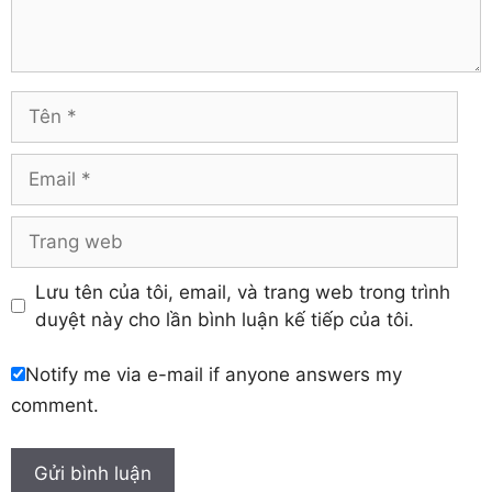
Trà Vinh
Hà Tĩnh
Tuyên Quang
Hải Dương
Vĩnh Long
Hòa Bình
Vĩnh Phúc
Hậu Giang
Tên
Yên Bái
Hưng Yên
Khánh Hòa
Email
Trang
web
Lưu tên của tôi, email, và trang web trong trình
duyệt này cho lần bình luận kế tiếp của tôi.
Notify me via e-mail if anyone answers my
comment.