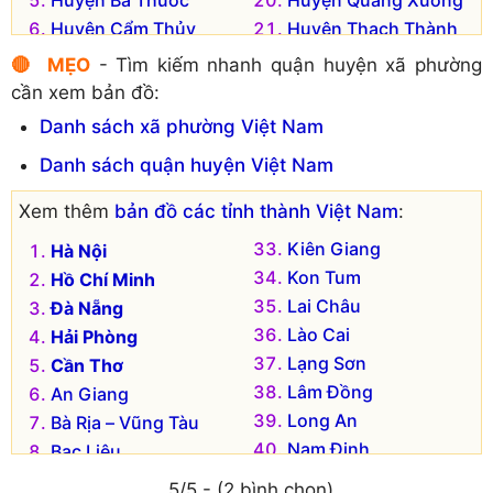
Huyện Bá Thước
Huyện Quảng Xương
Huyện Cẩm Thủy
Huyện Thạch Thành
Huyện Đông Sơn
Huyện Thiệu Hóa
🔴 MẸO
- Tìm kiếm nhanh quận huyện xã phường
Huyện Hà Trung
Huyện Thọ Xuân
cần xem bản đồ:
Huyện Hậu Lộc
Huyện Thường Xuân
Danh sách xã phường Việt Nam
Huyện Hoằng Hóa
Huyện Triệu Sơn
Danh sách quận huyện Việt Nam
Huyện Lang Chánh
Huyện Vĩnh Lộc
Huyện Mường Lát
Huyện Yên Định
Xem thêm
bản đồ các tỉnh thành Việt Nam
:
Huyện Nga Sơn
Huyện Tĩnh Gia (cũ)
Kiên Giang
Hà Nội
Huyện Ngọc Lặc
Kon Tum
Hồ Chí Minh
Lai Châu
Đà Nẵng
Lào Cai
Hải Phòng
Lạng Sơn
Cần Thơ
Lâm Đồng
An Giang
Long An
Bà Rịa – Vũng Tàu
Nam Định
Bạc Liêu
Nghệ An
Bắc Kạn
5/5 - (2 bình chọn)