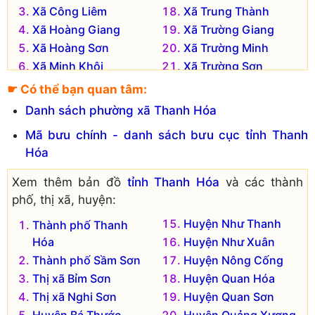
Xã Công Liêm
Xã Trung Thành
Xã Hoàng Giang
Xã Trường Giang
Xã Hoàng Sơn
Xã Trường Minh
Xã Minh Khôi
Xã Trường Sơn
Xã Minh Nghĩa
Xã Trường Trung
☛ Có thể bạn quan tâm:
Xã Tân Khang
Xã Tượng Lĩnh
Danh sách phường xã Thanh Hóa
Xã Tân Phúc
Xã Tượng Sơn
Mã bưu chính - danh sách bưu cục tỉnh Thanh
Xã Tân Thọ
Xã Tượng Văn
Hóa
Xã Tế Lợi
Xã Vạn Hòa
Xã Tế Nông
Xã Vạn Thắng
Xem thêm bản đồ
tỉnh Thanh Hóa
và các thành
Xã Tế Thắng
Xã Vạn Thiện
phố, thị xã, huyện:
Xã Thăng Bình
Xã Yên Mỹ
Huyện Như Thanh
Thành phố Thanh
Đơn vị hành chính cũ hiện không còn tồn tại là:
Hóa
Huyện Như Xuân
Thành phố Sầm Sơn
Huyện Nông Cống
Xã Trung Ý
Xã Công Bình
Thị xã Bỉm Sơn
Huyện Quan Hóa
Xã Tế Tân
Thị xã Nghi Sơn
Huyện Quan Sơn