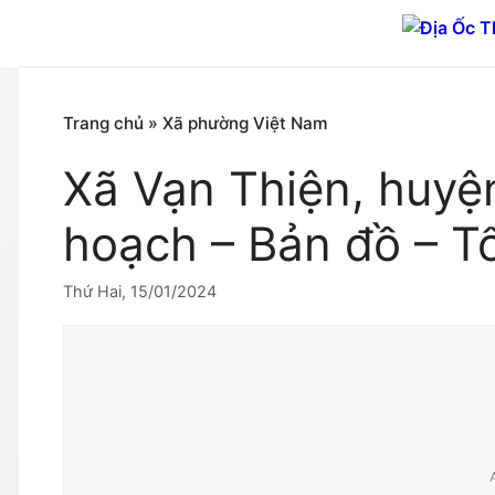
Chuyển
đến
nội
dung
Trang chủ
»
Xã phường Việt Nam
Xã Vạn Thiện, huy
hoạch – Bản đồ – T
Thứ Hai, 15/01/2024