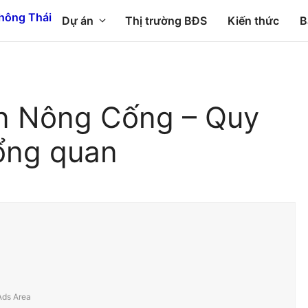
Dự án
Thị trường BĐS
Kiến thức
B
ện Nông Cống – Quy
ổng quan