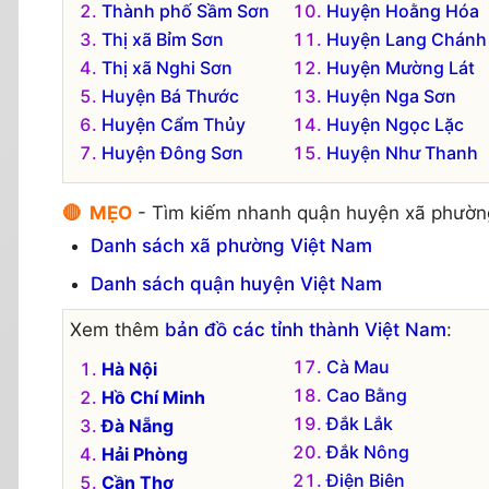
Thành phố Sầm Sơn
Huyện Hoằng Hóa
Thị xã Bỉm Sơn
Huyện Lang Chánh
Thị xã Nghi Sơn
Huyện Mường Lát
Huyện Bá Thước
Huyện Nga Sơn
Huyện Cẩm Thủy
Huyện Ngọc Lặc
Huyện Đông Sơn
Huyện Như Thanh
🔴 MẸO
- Tìm kiếm nhanh quận huyện xã phườn
Danh sách xã phường Việt Nam
Danh sách quận huyện Việt Nam
Xem thêm
bản đồ các tỉnh thành Việt Nam
:
Cà Mau
Hà Nội
Cao Bằng
Hồ Chí Minh
Đắk Lắk
Đà Nẵng
Đắk Nông
Hải Phòng
Điện Biên
Cần Thơ