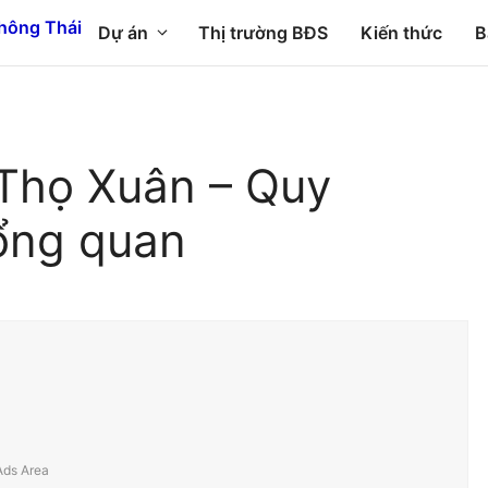
Dự án
Thị trường BĐS
Kiến thức
B
Thọ Xuân – Quy
ổng quan