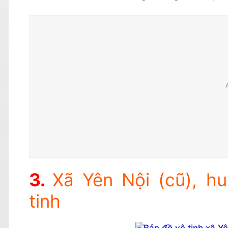
Xã Yên Nội (cũ), h
tinh