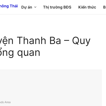
Dự án
Thị trường BĐS
Kiến thức
B
uyện Thanh Ba – Quy
ổng quan