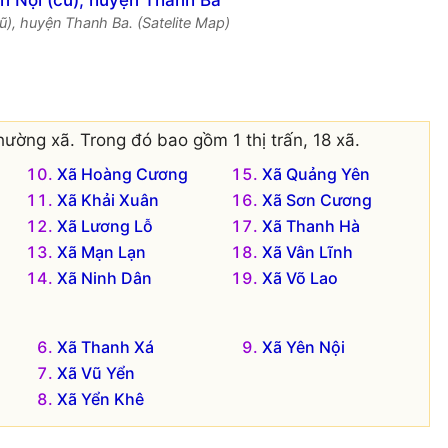
ũ), huyện Thanh Ba. (Satelite Map)
ường xã. Trong đó bao gồm 1 thị trấn, 18 xã.
Xã Hoàng Cương
Xã Quảng Yên
Xã Khải Xuân
Xã Sơn Cương
Xã Lương Lỗ
Xã Thanh Hà
Xã Mạn Lạn
Xã Vân Lĩnh
Xã Ninh Dân
Xã Võ Lao
Xã Thanh Xá
Xã Yên Nội
Xã Vũ Yển
Xã Yển Khê