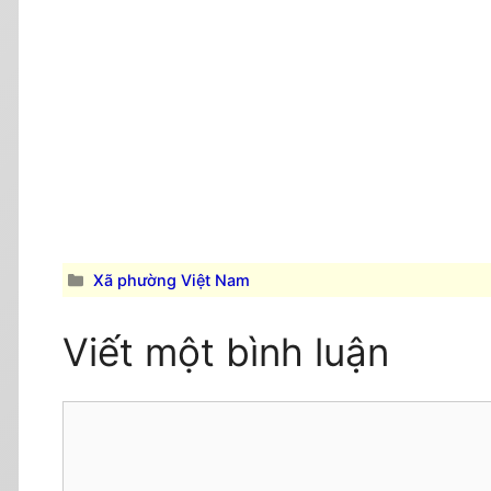
Danh
Xã phường Việt Nam
mục
Viết một bình luận
Comment