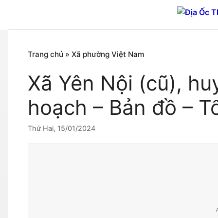
Chuyển
đến
nội
dung
Trang chủ
»
Xã phường Việt Nam
Xã Yên Nội (cũ), h
hoạch – Bản đồ – T
Thứ Hai, 15/01/2024