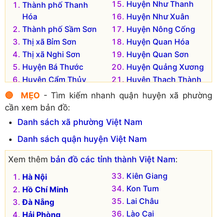
Huyện Như Thanh
Thành phố Thanh
Hóa
Huyện Như Xuân
Thành phố Sầm Sơn
Huyện Nông Cống
Thị xã Bỉm Sơn
Huyện Quan Hóa
Thị xã Nghi Sơn
Huyện Quan Sơn
Huyện Bá Thước
Huyện Quảng Xương
Huyện Cẩm Thủy
Huyện Thạch Thành
Huyện Đông Sơn
Huyện Thiệu Hóa
🔴 MẸO
- Tìm kiếm nhanh quận huyện xã phường
Huyện Hà Trung
Huyện Thọ Xuân
cần xem bản đồ:
Huyện Hậu Lộc
Huyện Thường Xuân
Danh sách xã phường Việt Nam
Huyện Hoằng Hóa
Huyện Triệu Sơn
Danh sách quận huyện Việt Nam
Huyện Lang Chánh
Huyện Vĩnh Lộc
Huyện Mường Lát
Huyện Yên Định
Xem thêm
bản đồ các tỉnh thành Việt Nam
:
Huyện Nga Sơn
Huyện Tĩnh Gia (cũ)
Kiên Giang
Hà Nội
Huyện Ngọc Lặc
Kon Tum
Hồ Chí Minh
Lai Châu
Đà Nẵng
Lào Cai
Hải Phòng