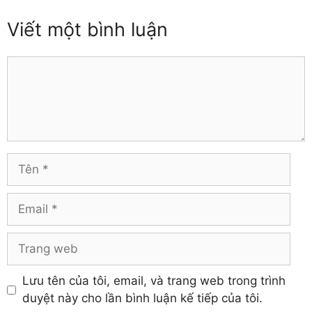
Thái Bình
Đồng Nai
Viết một bình luận
Thái Nguyên
Đồng Tháp
Thanh Hóa
Gia Lai
Thừa Thiên – Huế
Comment
Hà Giang
Tiền Giang
Hà Nam
Trà Vinh
Hà Tĩnh
Tuyên Quang
Hải Dương
Vĩnh Long
Hòa Bình
Vĩnh Phúc
Hậu Giang
Tên
Yên Bái
Hưng Yên
Khánh Hòa
Email
Trang
web
Lưu tên của tôi, email, và trang web trong trình
duyệt này cho lần bình luận kế tiếp của tôi.