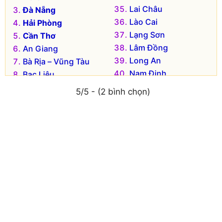
Lai Châu
Đà Nẵng
Lào Cai
Hải Phòng
Lạng Sơn
Cần Thơ
Lâm Đồng
An Giang
Long An
Bà Rịa – Vũng Tàu
Nam Định
Bạc Liêu
Nghệ An
Bắc Kạn
5/5 - (2 bình chọn)
Ninh Bình
Bắc Giang
Ninh Thuận
Bắc Ninh
Phú Thọ
Bến Tre
Phú Yên
Bình Dương
Quảng Bình
Bình Định
Quảng Nam
Bình Phước
Quảng Ngãi
Bình Thuận
Quảng Ninh
Cà Mau
Quảng Trị
Cao Bằng
Sóc Trăng
Đắk Lắk