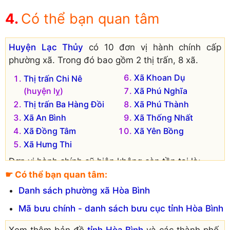
Có thể bạn quan tâm
Huyện Lạc Thủy
có 10 đơn vị hành chính cấp
phường xã. Trong đó bao gồm 2 thị trấn, 8 xã.
Xã Khoan Dụ
Thị trấn Chi Nê
(huyện lỵ)
Xã Phú Nghĩa
Thị trấn Ba Hàng Đồi
Xã Phú Thành
Xã An Bình
Xã Thống Nhất
Xã Đồng Tâm
Xã Yên Bồng
Xã Hưng Thi
Đơn vị hành chính cũ hiện không còn tồn tại là:
☛ Có thể bạn quan tâm:
Xã Lạc Long
Thị trấn Thanh Hà
Danh sách phường xã Hòa Bình
Xã Liên Hòa
Xã An Lạc
Xã Phú Lão
Xã Cố Nghĩa
Mã bưu chính - danh sách bưu cục tỉnh Hòa Bình
Xã Thanh Nông
Xã Đồng Môn
Xem thêm bản đồ
tỉnh Hòa Bình
và các thành phố,